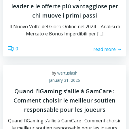
leader e le offerte più vantaggiose per
chi muove i primi passi
Il Nuovo Volto del Gioco Online nel 2024 – Analisi di
Mercato e Bonus Imperdibili per […]
0
read more
by
wertuslash
January 31, 2026
Quand l’iGaming s’allie à GamCare :
Comment choisir le meilleur soutien
responsable pour les joueurs
Quand l’iGaming s’allie à GamCare : Comment choisir
le meilleur soutien responsable pour les joueurs