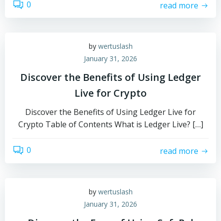
0
read more
by
wertuslash
January 31, 2026
Discover the Benefits of Using Ledger
Live for Crypto
Discover the Benefits of Using Ledger Live for
Crypto Table of Contents What is Ledger Live? […]
0
read more
by
wertuslash
January 31, 2026