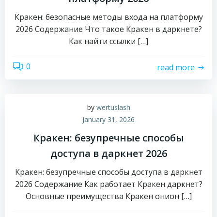
Кракен: безопасные методы входа на платформу
2026 Содержание Что такое Кракен в даркнете?
Как найти ссылки […]
0
read more
by
wertuslash
January 31, 2026
Кракен: безупречные способы
доступа в даркнет 2026
Кракен: безупречные способы доступа в даркнет
2026 Содержание Как работает Кракен даркнет?
Основные преимущества Кракен онион […]