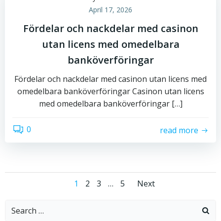
April 17, 2026
Fördelar och nackdelar med casinon
utan licens med omedelbara
banköverföringar
Fördelar och nackdelar med casinon utan licens med
omedelbara banköverföringar Casinon utan licens
med omedelbara banköverföringar […]
0
read more
Posts
Posts
Page
Page
Page
Page
1
2
3
…
5
Next
navigation
navigati
Search
for: