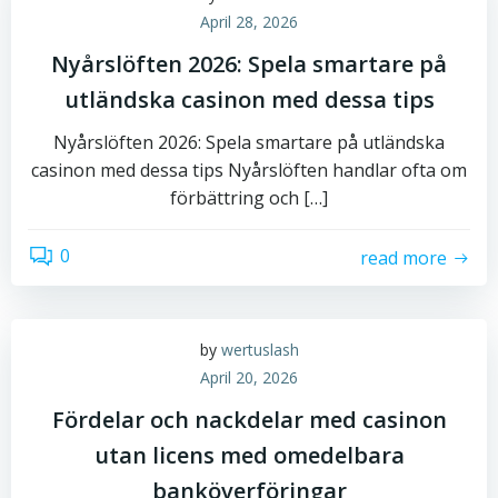
April 28, 2026
Nyårslöften 2026: Spela smartare på
utländska casinon med dessa tips
Nyårslöften 2026: Spela smartare på utländska
casinon med dessa tips Nyårslöften handlar ofta om
förbättring och […]
0
read more
by
wertuslash
April 20, 2026
Fördelar och nackdelar med casinon
utan licens med omedelbara
banköverföringar