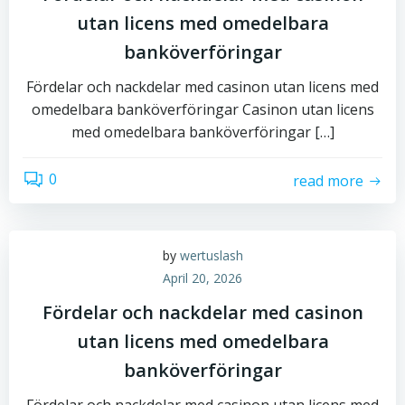
utan licens med omedelbara
banköverföringar
Fördelar och nackdelar med casinon utan licens med
omedelbara banköverföringar Casinon utan licens
med omedelbara banköverföringar […]
0
read more
by
wertuslash
April 20, 2026
Fördelar och nackdelar med casinon
utan licens med omedelbara
banköverföringar