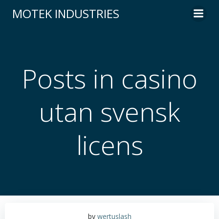
Skip
MOTEK INDUSTRIES
to
content
Posts in casino
utan svensk
licens
by
wertuslash