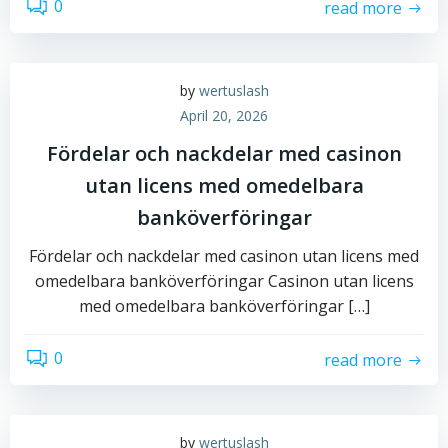
0
read more
by
wertuslash
April 20, 2026
Fördelar och nackdelar med casinon
utan licens med omedelbara
banköverföringar
Fördelar och nackdelar med casinon utan licens med
omedelbara banköverföringar Casinon utan licens
med omedelbara banköverföringar […]
0
read more
by
wertuslash