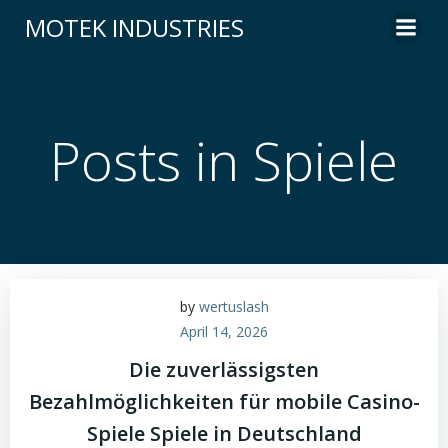
Skip
MOTEK INDUSTRIES
to
content
Posts in Spiele
by
wertuslash
April 14, 2026
Die zuverlässigsten
Bezahlmöglichkeiten für mobile Casino-
Spiele Spiele in Deutschland