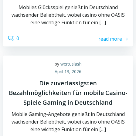
Mobiles Glücksspiel genießt in Deutschland
wachsender Beliebtheit, wobei casino ohne OASIS
eine wichtige Funktion für ein […]
0
read more
by
wertuslash
April 13, 2026
Die zuverlässigsten
Bezahlmöglichkeiten für mobile Casino-
Spiele Gaming in Deutschland
Mobile Gaming-Angebote genießt in Deutschland
wachsender Beliebtheit, wobei casino ohne OASIS
eine wichtige Funktion für ein […]