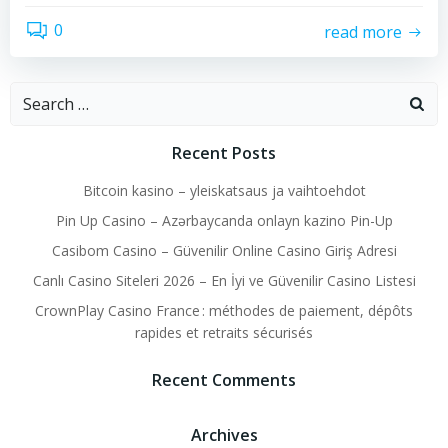
0
read more
Search
for:
Recent Posts
Bitcoin kasino – yleiskatsaus ja vaihtoehdot
Pin Up Casino – Azərbaycanda onlayn kazino Pin-Up
Casibom Casino – Güvenilir Online Casino Giriş Adresi
Canlı Casino Siteleri 2026 – En İyi ve Güvenilir Casino Listesi
CrownPlay Casino France : méthodes de paiement, dépôts
rapides et retraits sécurisés
Recent Comments
Archives