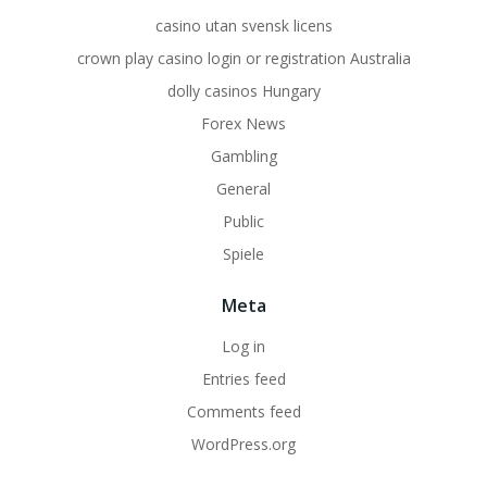
casino utan svensk licens
crown play casino login or registration Australia
dolly casinos Hungary
Forex News
Gambling
General
Public
Spiele
Meta
Log in
Entries feed
Comments feed
WordPress.org