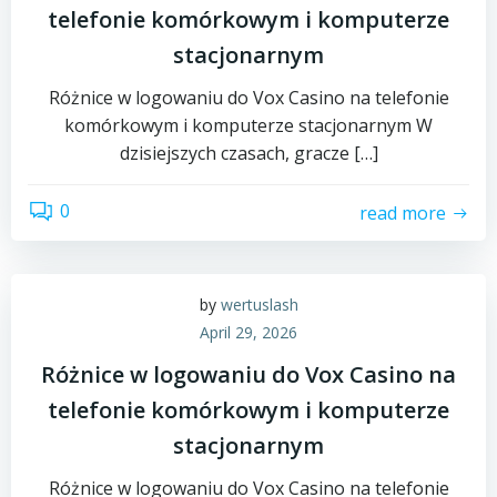
telefonie komórkowym i komputerze
stacjonarnym
Różnice w logowaniu do Vox Casino na telefonie
komórkowym i komputerze stacjonarnym W
dzisiejszych czasach, gracze […]
0
read more
by
wertuslash
April 29, 2026
Różnice w logowaniu do Vox Casino na
telefonie komórkowym i komputerze
stacjonarnym
Różnice w logowaniu do Vox Casino na telefonie