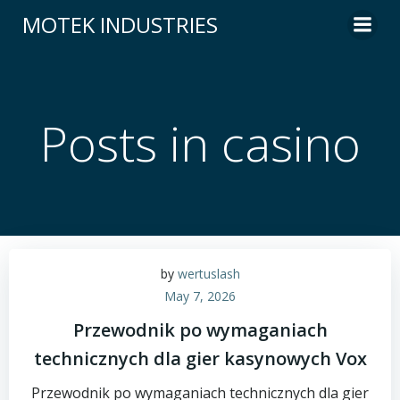
Skip
MOTEK INDUSTRIES
to
content
Posts in casino
by
wertuslash
May 7, 2026
Przewodnik po wymaganiach
technicznych dla gier kasynowych Vox
Przewodnik po wymaganiach technicznych dla gier