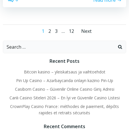
Posts
Posts
Page
Page
Page
Page
1
2
3
…
12
Next
navigation
navigati
Search
for:
Recent Posts
Bitcoin kasino – yleiskatsaus ja vaihtoehdot
Pin Up Casino – Azərbaycanda onlayn kazino Pin-Up
Casibom Casino – Güvenilir Online Casino Giriş Adresi
Canlı Casino Siteleri 2026 – En İyi ve Güvenilir Casino Listesi
CrownPlay Casino France : méthodes de paiement, dépôts
rapides et retraits sécurisés
Recent Comments