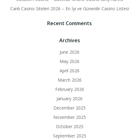
Canlı Casino Siteleri 2026 – En İyi ve Güvenilir Casino Listesi
Recent Comments
Archives
June 2026
May 2026
April 2026
March 2026
February 2026
January 2026
December 2025
November 2025
October 2025
September 2025