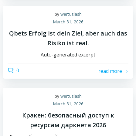
by
wertuslash
March 31, 2026
Qbets Erfolg ist dein Ziel, aber auch das
Risiko ist real.
Auto-generated excerpt
0
read more
by
wertuslash
March 31, 2026
Кракен: безопасный доступ к
ресурсам даркнета 2026