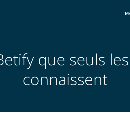
M
etify que seuls le
connaissent