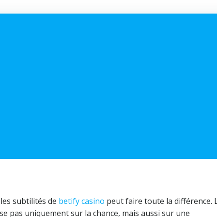
les subtilités de
betify casino
peut faire toute la différence. 
ose pas uniquement sur la chance, mais aussi sur une