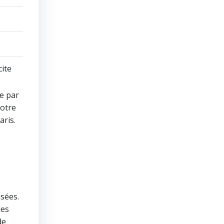
cite
e par
votre
aris.
isées.
des
de