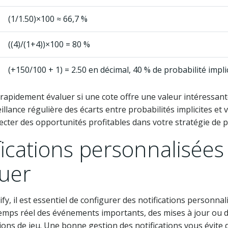
(1/1.50)×100 ≈ 66,7 %
((4)/(1+4))×100 = 80 %
(+150/100 + 1) = 2.50 en décimal, 40 % de probabilité impli
rapidement évaluer si une cote offre une valeur intéressant
llance régulière des écarts entre probabilités implicites et 
cter des opportunités profitables dans votre stratégie de p
fications personnalisées
uer
fy, il est essentiel de configurer des notifications personnal
temps réel des événements importants, des mises à jour ou 
sions de jeu. Une bonne gestion des notifications vous évite 