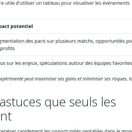
e utile d’utiliser un tableau pour visualiser les événements
pact potentiel
mentation des paris sur plusieurs matchs, opportunités p
 profits
us sur les enjeux, spéculations autour des équipes favorite
r expérimenté peut maximiser ses gains et minimiser ses risques, t
 astuces que seuls les
nt
ur repérer rapidement les opportunités rentables dans le mo