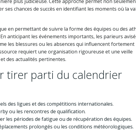
manière plus judicieuse. Cette approche permet non seulemen
er ses chances de succès en identifiant les moments où la va
que en permettant de suivre la forme des équipes ou des ath
 En anticipant les événements importants, les parieurs avisé
e les blessures ou les absences qui influencent fortement 
ressource requiert une organisation rigoureuse et une veille
t des actualités pertinentes.
tirer parti du calendrier
els des ligues et des compétitions internationales.
érby ou les rencontres de qualification.
r les périodes de fatigue ou de récupération des équipes.
s déplacements prolongés ou les conditions météorologiques.