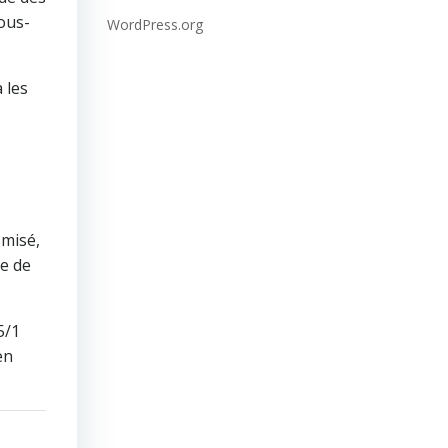
ous-
WordPress.org
 les
 misé,
ue de
5/1
en