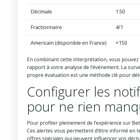
Décimale
1.50
Fractionnaire
4/1
Americain (disponible en France)
+150
En combinant cette interprétation, vous pouvez 
rapport à votre analyse de l’événement. La survei
propre évaluation est une méthode clé pour déte
Configurer les noti
pour ne rien manq
Pour profiter pleinement de l’expérience sur Beti
Ces alertes vous permettent d’être informé en 
offres spéciales qui peuvent influencer vos déci