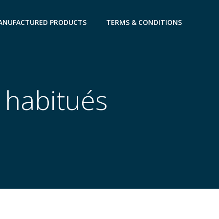
ANUFACTURED PRODUCTS
TERMS & CONDITIONS
s habitués