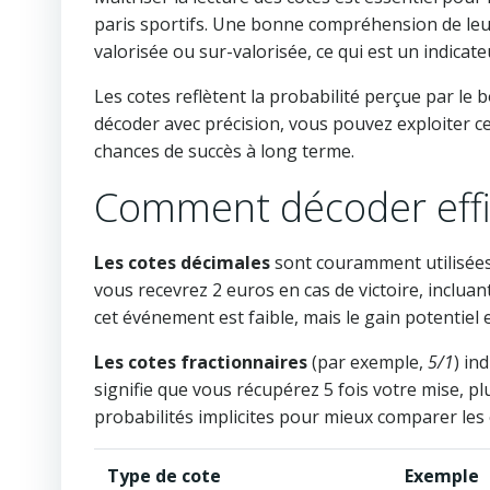
paris sportifs. Une bonne compréhension de leur
valorisée ou sur-valorisée, ce qui est un indicat
Les cotes reflètent la probabilité perçue par le 
décoder avec précision, vous pouvez exploiter ce
chances de succès à long terme.
Comment décoder effi
Les cotes décimales
sont couramment utilisée
vous recevrez 2 euros en cas de victoire, incluant
cet événement est faible, mais le gain potentiel 
Les cotes fractionnaires
(par exemple,
5/1
) in
signifie que vous récupérez 5 fois votre mise, plu
probabilités implicites pour mieux comparer le
Type de cote
Exemple