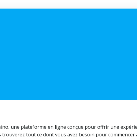
ino, une plateforme en ligne conçue pour offrir une expéri
vous trouverez tout ce dont vous avez besoin pour commencer 