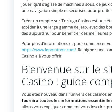
jouer, qu’il s’agisse de machines à sous, de jeux 
une navigation simple et sécurisée pour profite
Créer un compte sur Tortuga Casino est une étape
accéder à une large gamme de jeux, avec des bo
dès aujourd’hui pour bénéficier des meilleures 
Pour plus d’informations et pour commencer votre
https://www.lepointnoir.com/
. Rejoignez une co
Casino a à vous offrir.
Bienvenue sur le sit
Casino : guide com
Vous êtes nouveau dans l’univers des casinos en
fournira toutes les informations essentiell
allons vous expliquer comment vous inscrire, pro