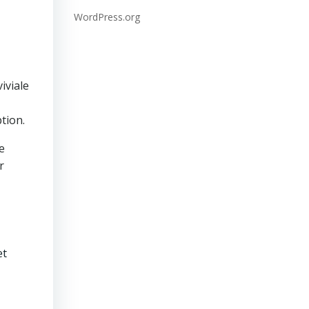
WordPress.org
iviale
tion.
e
r
et