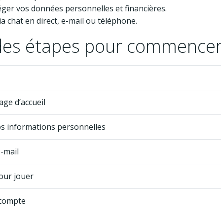
er vos données personnelles et financières.
a chat en direct, e-mail ou téléphone.
f des étapes pour commence
age d’accueil
os informations personnelles
e-mail
our jouer
 compte