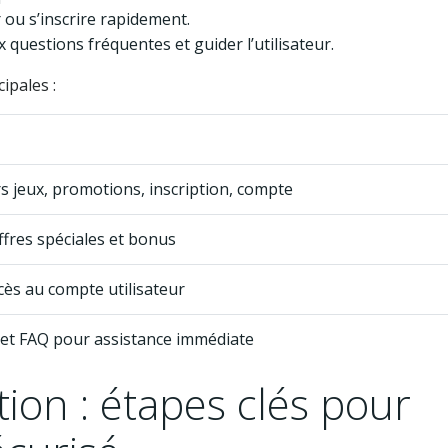
 ou s’inscrire rapidement.
 questions fréquentes et guider l’utilisateur.
ipales :
s jeux, promotions, inscription, compte
ffres spéciales et bonus
ccès au compte utilisateur
 et FAQ pour assistance immédiate
tion : étapes clés pour