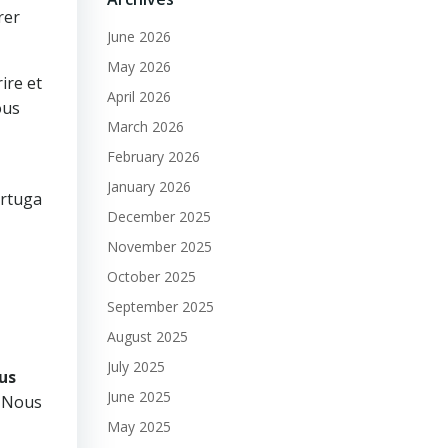
rer
June 2026
May 2026
ire et
April 2026
ous
March 2026
February 2026
January 2026
ortuga
December 2025
November 2025
October 2025
September 2025
August 2025
July 2025
us
June 2025
Nous
May 2025