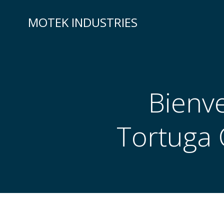
Skip
to
MOTEK INDUSTRIES
content
Bienve
Tortuga C