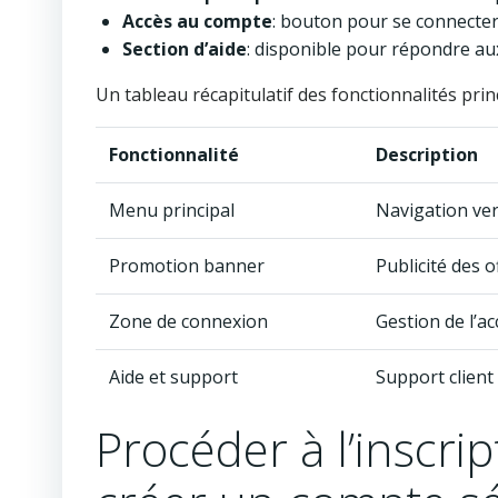
Accès au compte
: bouton pour se connecter
Section d’aide
: disponible pour répondre aux
Un tableau récapitulatif des fonctionnalités princ
Fonctionnalité
Description
Menu principal
Navigation ver
Promotion banner
Publicité des o
Zone de connexion
Gestion de l’a
Aide et support
Support client
Procéder à l’inscrip