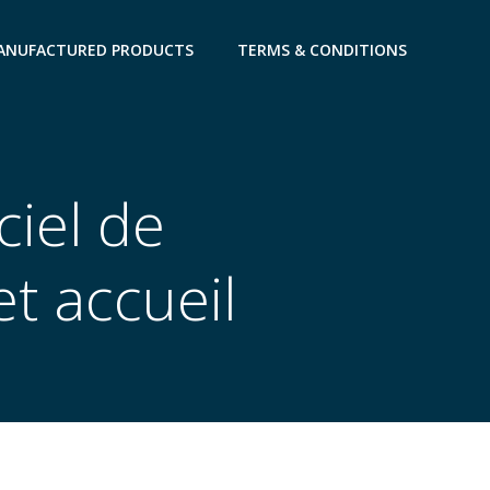
ANUFACTURED PRODUCTS
TERMS & CONDITIONS
ciel de
et accueil