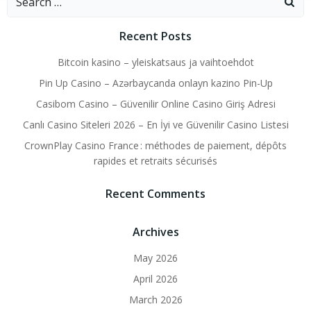
for:
Recent Posts
Bitcoin kasino – yleiskatsaus ja vaihtoehdot
Pin Up Casino – Azərbaycanda onlayn kazino Pin-Up
Casibom Casino – Güvenilir Online Casino Giriş Adresi
Canlı Casino Siteleri 2026 – En İyi ve Güvenilir Casino Listesi
CrownPlay Casino France : méthodes de paiement, dépôts
rapides et retraits sécurisés
Recent Comments
Archives
May 2026
April 2026
March 2026