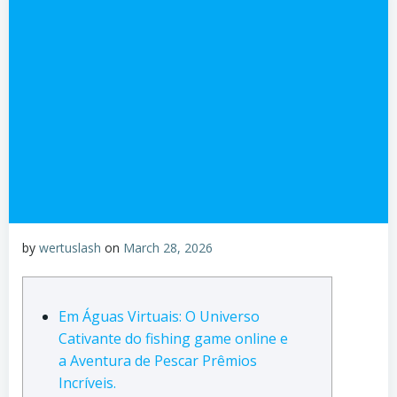
by
wertuslash
on
March 28, 2026
Em Águas Virtuais: O Universo
Cativante do fishing game online e
a Aventura de Pescar Prêmios
Incríveis.