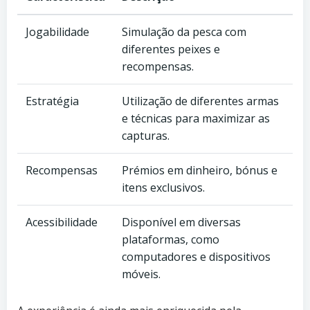
Jogabilidade
Simulação da pesca com
diferentes peixes e
recompensas.
Estratégia
Utilização de diferentes armas
e técnicas para maximizar as
capturas.
Recompensas
Prémios em dinheiro, bónus e
itens exclusivos.
Acessibilidade
Disponível em diversas
plataformas, como
computadores e dispositivos
móveis.