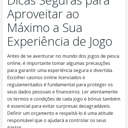
Aproveitar ao
Máximo a Sua
Experiência de Jogo
Antes de se aventurar no mundo dos jogos de pesca
online, é importante tomar algumas precauções
para garantir uma experiência segura e divertida.
Escolher casinos online licenciados e
regulamentados é fundamental para proteger os
seus dados pessoais e financeiros. Ler atentamente
os termos e condições de cada jogo e bónus também
é essencial para evitar surpresas desagradáveis.
Definir um orçamento e respeitá-lo é uma atitude
responsável que o ajudará a controlar os seus
gastos.