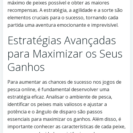
máximo de peixes possível e obter as maiores
recompensas. A estratégia, a agilidade e a sorte são
elementos cruciais para o sucesso, tornando cada
partida uma aventura emocionante e imprevisível.
Estratégias Avançadas
para Maximizar os Seus
Ganhos
Para aumentar as chances de sucesso nos jogos de
pesca online, é fundamental desenvolver uma
estratégia eficaz. Analisar o ambiente de pesca,
identificar os peixes mais valiosos e ajustar a
potência e o ângulo de disparo são passos
essenciais para maximizar os ganhos. Além disso, é
importante conhecer as características de cada peixe,