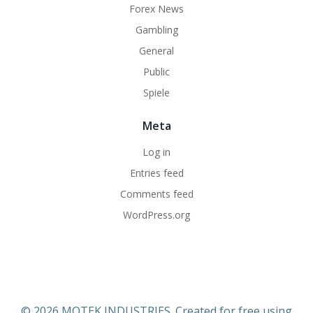
Forex News
Gambling
General
Public
Spiele
Meta
Log in
Entries feed
Comments feed
WordPress.org
© 2026 MOTEK INDUSTRIES. Created for free using