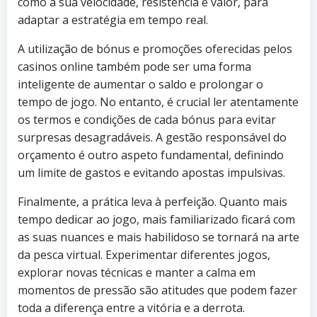
como a sua velocidade, resistência e valor, para
adaptar a estratégia em tempo real.
A utilização de bónus e promoções oferecidas pelos
casinos online também pode ser uma forma
inteligente de aumentar o saldo e prolongar o
tempo de jogo. No entanto, é crucial ler atentamente
os termos e condições de cada bónus para evitar
surpresas desagradáveis. A gestão responsável do
orçamento é outro aspeto fundamental, definindo
um limite de gastos e evitando apostas impulsivas.
Finalmente, a prática leva à perfeição. Quanto mais
tempo dedicar ao jogo, mais familiarizado ficará com
as suas nuances e mais habilidoso se tornará na arte
da pesca virtual. Experimentar diferentes jogos,
explorar novas técnicas e manter a calma em
momentos de pressão são atitudes que podem fazer
toda a diferença entre a vitória e a derrota.