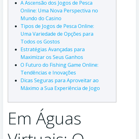
A Ascensão dos Jogos de Pesca
Online: Uma Nova Perspectiva no
Mundo do Casino
Tipos de Jogos de Pesca Online:
Uma Variedade de Opções para
Todos os Gostos
Estratégias Avançadas para
Maximizar os Seus Ganhos
O Futuro do Fishing Game Online:
Tendências e Inovações
Dicas Seguras para Aproveitar ao
Máximo a Sua Experiência de Jogo
Em Águas