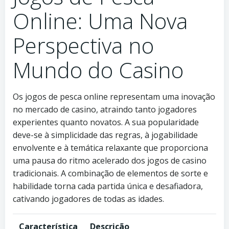
Online: Uma Nova
Perspectiva no
Mundo do Casino
Os jogos de pesca online representam uma inovação
no mercado de casino, atraindo tanto jogadores
experientes quanto novatos. A sua popularidade
deve-se à simplicidade das regras, à jogabilidade
envolvente e à temática relaxante que proporciona
uma pausa do ritmo acelerado dos jogos de casino
tradicionais. A combinação de elementos de sorte e
habilidade torna cada partida única e desafiadora,
cativando jogadores de todas as idades.
Característica
Descrição