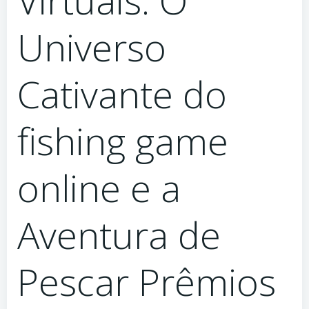
Virtuais: O
Universo
Cativante do
fishing game
online e a
Aventura de
Pescar Prêmios