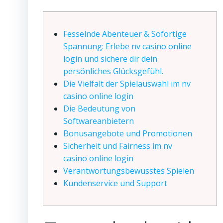
Fesselnde Abenteuer & Sofortige
Spannung: Erlebe nv casino online
login und sichere dir dein
persönliches Glücksgefühl.
Die Vielfalt der Spielauswahl im nv
casino online login
Die Bedeutung von
Softwareanbietern
Bonusangebote und Promotionen
Sicherheit und Fairness im nv
casino online login
Verantwortungsbewusstes Spielen
Kundenservice und Support