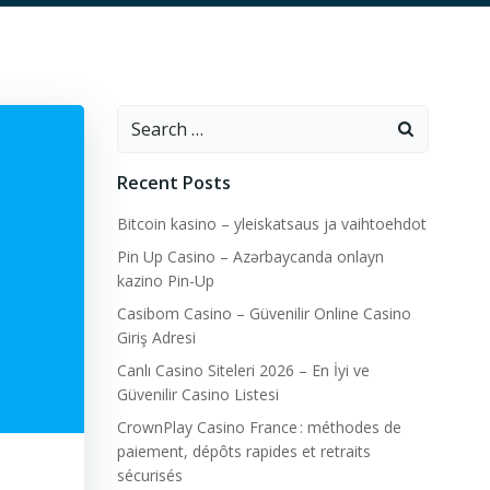
Search
for:
Recent Posts
Bitcoin kasino – yleiskatsaus ja vaihtoehdot
Pin Up Casino – Azərbaycanda onlayn
kazino Pin-Up
Casibom Casino – Güvenilir Online Casino
Giriş Adresi
Canlı Casino Siteleri 2026 – En İyi ve
Güvenilir Casino Listesi
CrownPlay Casino France : méthodes de
paiement, dépôts rapides et retraits
sécurisés