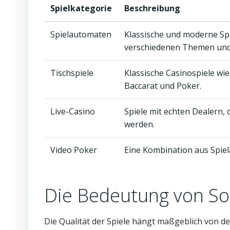
Spielkategorie
Beschreibung
Spielautomaten
Klassische und moderne Sp
verschiedenen Themen und 
Tischspiele
Klassische Casinospiele wie
Baccarat und Poker.
Live-Casino
Spiele mit echten Dealern, 
werden.
Video Poker
Eine Kombination aus Spie
Die Bedeutung von So
Die Qualität der Spiele hängt maßgeblich von de