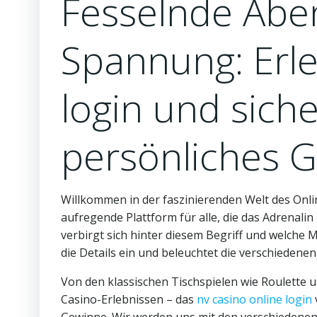
Fesselnde Aben
Spannung: Erle
login und siche
persönliches G
Willkommen in der faszinierenden Welt des Onli
aufregende Plattform für alle, die das Adrenal
verbirgt sich hinter diesem Begriff und welche Mö
die Details ein und beleuchtet die verschiedene
Von den klassischen Tischspielen wie Roulette u
Casino-Erlebnissen – das
nv casino online login