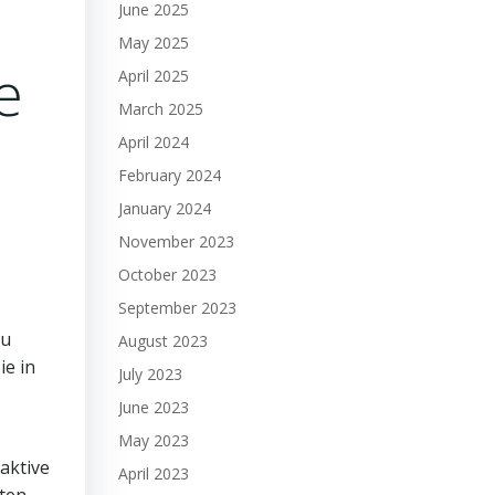
June 2025
May 2025
e
April 2025
March 2025
April 2024
February 2024
January 2024
November 2023
October 2023
September 2023
au
August 2023
ie in
July 2023
June 2023
May 2023
aktive
April 2023