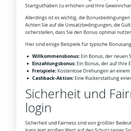
Startguthaben zu erhöhen und Ihre Gewinnchan
Allerdings ist es wichtig, die Bonusbedingunge
Achten Sie auf die Umsatzbedingungen, die Gült
sicherstellen, dass Sie den Bonus optimal nutze
Hier sind einige Beispiele für typische Bonusan
Willkommensbonus:
Ein Bonus, der neuen S
Einzahlungsbonus:
Ein Bonus, der auf Ihre E
Freispiele:
Kostenlose Drehungen an einem 
Cashback-Aktion:
Eine Rückerstattung eines
Sicherheit und Fair
login
Sicherheit und Fairness sind von größter Bedeut
login legt großen Wert auf den Schutz seiner S