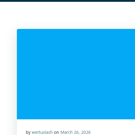
by
wertuslash
on
March 26, 2026