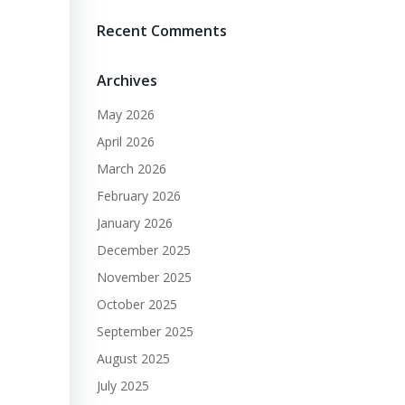
Recent Comments
Archives
May 2026
April 2026
March 2026
February 2026
January 2026
December 2025
November 2025
October 2025
September 2025
August 2025
July 2025