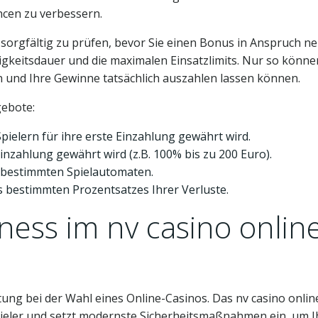
cen zu verbessern.
n sorgfältig zu prüfen, bevor Sie einen Bonus in Anspruch n
igkeitsdauer und die maximalen Einsatzlimits. Nur so könne
n und Ihre Gewinne tatsächlich auszahlen lassen können.
gebote:
pielern für ihre erste Einzahlung gewährt wird.
inzahlung gewährt wird (z.B. 100% bis zu 200 Euro).
bestimmten Spielautomaten.
 bestimmten Prozentsatzes Ihrer Verluste.
ness im nv casino onlin
ung bei der Wahl eines Online-Casinos. Das nv casino onlin
pieler und setzt modernste Sicherheitsmaßnahmen ein, um I