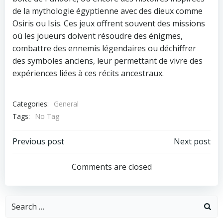
de la mythologie égyptienne avec des dieux comme
Osiris ou Isis. Ces jeux offrent souvent des missions
où les joueurs doivent résoudre des énigmes,
combattre des ennemis légendaires ou déchiffrer
des symboles anciens, leur permettant de vivre des
expériences liées à ces récits ancestraux.
Categories:
General
Tags:
No Tag
Post
Post
Previous post
Next post
navigation
navigation
Comments are closed
Search
for: