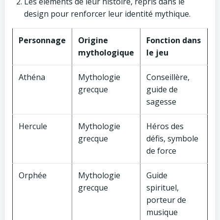
Les éléments de leur histoire, repris dans le
design pour renforcer leur identité mythique.
Personnage
Origine
Fonction dans
mythologique
le jeu
Athéna
Mythologie
Conseillère,
grecque
guide de
sagesse
Hercule
Mythologie
Héros des
grecque
défis, symbole
de force
Orphée
Mythologie
Guide
grecque
spirituel,
porteur de
musique