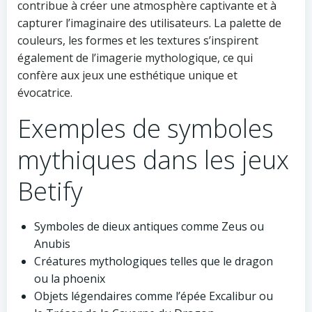
contribue à créer une atmosphère captivante et à
capturer l’imaginaire des utilisateurs. La palette de
couleurs, les formes et les textures s’inspirent
également de l’imagerie mythologique, ce qui
confère aux jeux une esthétique unique et
évocatrice.
Exemples de symboles
mythiques dans les jeux
Betify
Symboles de dieux antiques comme Zeus ou
Anubis
Créatures mythologiques telles que le dragon
ou la phoenix
Objets légendaires comme l’épée Excalibur ou