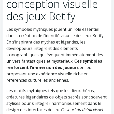
conception visuelle
des jeux Betify
Les symboles mythiques jouent un rôle essentiel
dans la création de l’identité visuelle des jeux Betify.
En s’inspirant des mythes et légendes, les
développeurs intègrent des éléments
iconographiques qui évoquent immédiatement des
univers fantastiques et mystérieux.
Ces symboles
renforcent l’immersion des joueurs
en leur
proposant une expérience visuelle riche en
références culturelles anciennes.
Les motifs mythiques tels que les dieux, héros,
créatures légendaires ou objets sacrés sont souvent
stylisés pour s’intégrer harmonieusement dans le
design des interfaces de jeu.
Ce souci du détail visuel