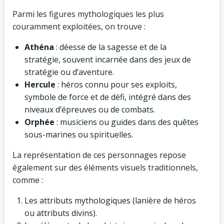
Parmi les figures mythologiques les plus
couramment exploitées, on trouve :
Athéna
: déesse de la sagesse et de la
stratégie, souvent incarnée dans des jeux de
stratégie ou d’aventure.
Hercule
: héros connu pour ses exploits,
symbole de force et de défi, intégré dans des
niveaux d’épreuves ou de combats.
Orphée
: musiciens ou guides dans des quêtes
sous-marines ou spirituelles.
La représentation de ces personnages repose
également sur des éléments visuels traditionnels,
comme :
Les attributs mythologiques (lanière de héros
ou attributs divins).