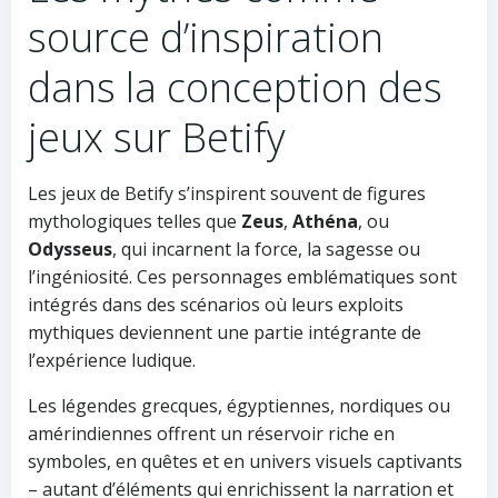
source d’inspiration
dans la conception des
jeux sur Betify
Les jeux de Betify s’inspirent souvent de figures
mythologiques telles que
Zeus
,
Athéna
, ou
Odysseus
, qui incarnent la force, la sagesse ou
l’ingéniosité. Ces personnages emblématiques sont
intégrés dans des scénarios où leurs exploits
mythiques deviennent une partie intégrante de
l’expérience ludique.
Les légendes grecques, égyptiennes, nordiques ou
amérindiennes offrent un réservoir riche en
symboles, en quêtes et en univers visuels captivants
– autant d’éléments qui enrichissent la narration et