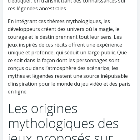
d’éduquer, en transmettant des connaissances sur
ces légendes ancestrales.
En intégrant ces thèmes mythologiques, les
développeurs créent des univers où la magie, le
courage et le destin prennent tout leur sens. Les
jeux inspirés de ces récits offrent une expérience
unique et profonde, qui séduit un large public. Que
ce soit dans la façon dont les personnages sont
conçus ou dans l’atmosphère des scénarios, les
mythes et légendes restent une source inépuisable
d’inspiration pour le monde du jeu vidéo et des paris
en ligne.
Les origines
mythologiques des
jeux proposés sur