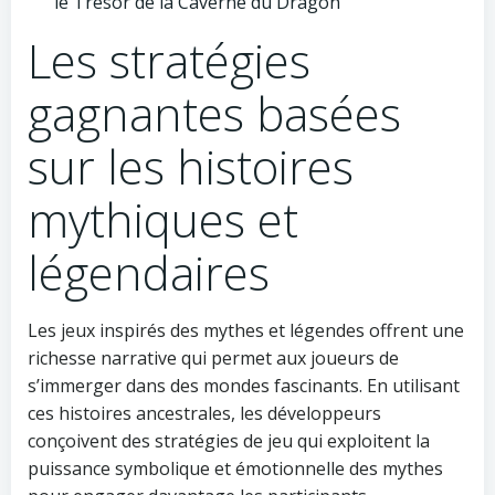
le Trésor de la Caverne du Dragon
Les stratégies
gagnantes basées
sur les histoires
mythiques et
légendaires
Les jeux inspirés des mythes et légendes offrent une
richesse narrative qui permet aux joueurs de
s’immerger dans des mondes fascinants. En utilisant
ces histoires ancestrales, les développeurs
conçoivent des stratégies de jeu qui exploitent la
puissance symbolique et émotionnelle des mythes