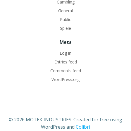
Gambling
General
Public
Spiele
Meta
Log in
Entries feed
Comments feed
WordPress.org
© 2026 MOTEK INDUSTRIES. Created for free using
WordPress and
Colibri