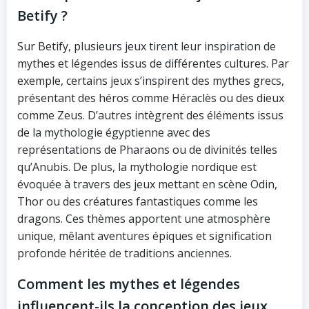
Betify ?
Sur Betify, plusieurs jeux tirent leur inspiration de
mythes et légendes issus de différentes cultures. Par
exemple, certains jeux s’inspirent des mythes grecs,
présentant des héros comme Héraclès ou des dieux
comme Zeus. D’autres intègrent des éléments issus
de la mythologie égyptienne avec des
représentations de Pharaons ou de divinités telles
qu’Anubis. De plus, la mythologie nordique est
évoquée à travers des jeux mettant en scène Odin,
Thor ou des créatures fantastiques comme les
dragons. Ces thèmes apportent une atmosphère
unique, mêlant aventures épiques et signification
profonde héritée de traditions anciennes.
Comment les mythes et légendes
influencent-ils la conception des jeux