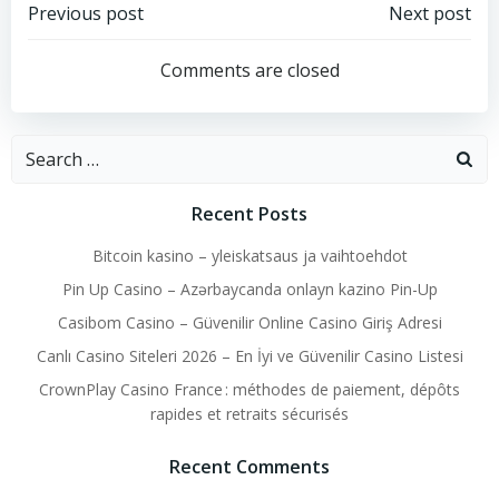
Post
Post
Previous post
Next post
navigation
navigation
Comments are closed
Search
for:
Recent Posts
Bitcoin kasino – yleiskatsaus ja vaihtoehdot
Pin Up Casino – Azərbaycanda onlayn kazino Pin-Up
Casibom Casino – Güvenilir Online Casino Giriş Adresi
Canlı Casino Siteleri 2026 – En İyi ve Güvenilir Casino Listesi
CrownPlay Casino France : méthodes de paiement, dépôts
rapides et retraits sécurisés
Recent Comments