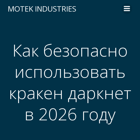
Skip
MOTEK INDUSTRIES
to
content
Как безопасно
использовать
кракен даркнет
в 2026 году