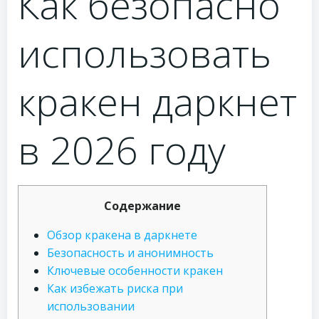
Как безопасно
использовать
кракен даркнет
в 2026 году
Содержание
Обзор кракена в даркнете
Безопасность и анонимность
Ключевые особенности кракен
Как избежать риска при
использовании