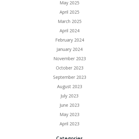
May 2025
April 2025
March 2025
April 2024
February 2024
January 2024
November 2023
October 2023
September 2023
August 2023
July 2023
June 2023
May 2023
April 2023
Categories