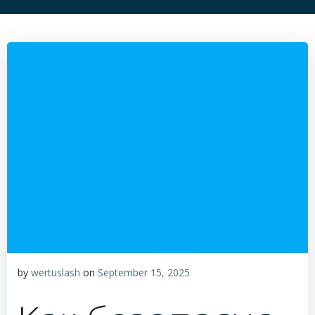
by
wertuslash
on
September 15, 2025