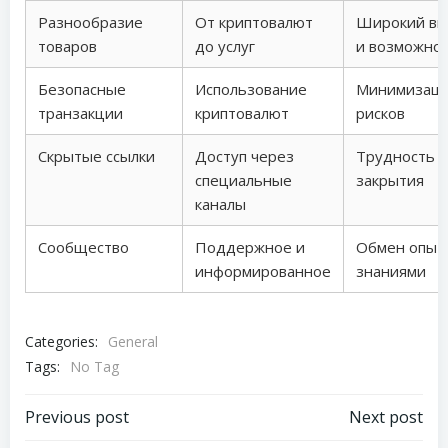
Разнообразие
От криптовалют
Широкий вы
товаров
до услуг
и возможно
Безопасные
Использование
Минимизац
транзакции
криптовалют
рисков
Скрытые ссылки
Доступ через
Трудность
специальные
закрытия
каналы
Сообщество
Поддержное и
Обмен опыт
информированное
знаниями
Categories:
General
Tags:
No Tag
Post
Post
Previous post
Next post