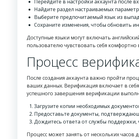
Перейдите в настройки аккаунта после вх
Найдите раздел настраиваемых параметро
Выберите предпочитаемый язык из выпад
Сохраните изменения, чтобы обновить ин
Доступные языки могут включать английский,
пользователю чувствовать себя комфортно 
Процесс верифика
После создания аккаунта важно пройти про
ваших данных. Верификация включает в себ
успешного завершения верификации выполн
Загрузите копии необходимых документов,
Предоставьте документы, подтверждающие
Дождитесь ответа от службы поддержки, 
Процесс может занять от нескольких часов д