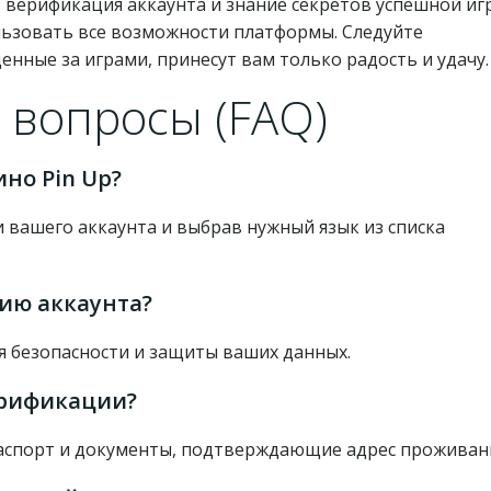
, верификация аккаунта и знание секретов успешной иг
ьзовать все возможности платформы. Следуйте
нные за играми, принесут вам только радость и удачу.
 вопросы (FAQ)
ино Pin Up?
и вашего аккаунта и выбрав нужный язык из списка
ию аккаунта?
я безопасности и защиты ваших данных.
ерификации?
аспорт и документы, подтверждающие адрес проживан