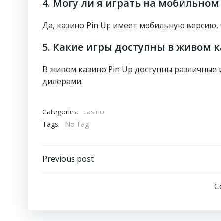
4. Могу ли я играть на мобильном
Да, казино Pin Up имеет мобильную версию, 
5. Какие игры доступны в живом к
В живом казино Pin Up доступны различные и
дилерами.
Categories:
casino
Tags:
No Tag
Post
Previous post
navigation
C