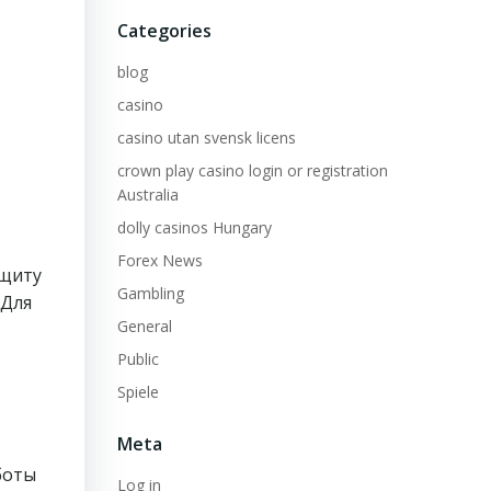
Categories
blog
casino
casino utan svensk licens
crown play casino login or registration
Australia
dolly casinos Hungary
Forex News
ащиту
Gambling
 Для
General
Public
Spiele
Meta
боты
Log in