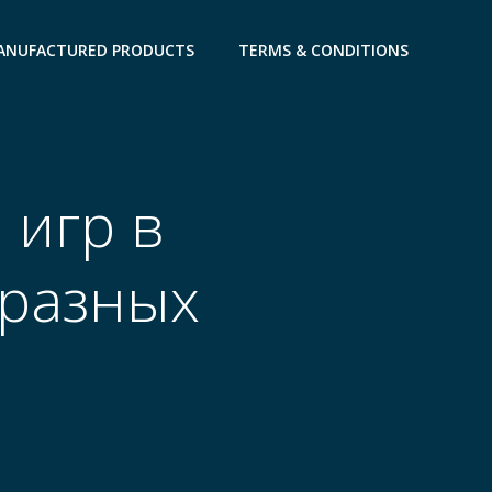
ANUFACTURED PRODUCTS
TERMS & CONDITIONS
 игр в
 разных