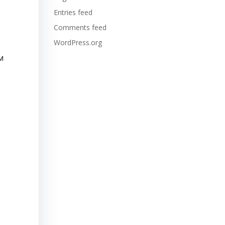
Entries feed
Comments feed
WordPress.org
м