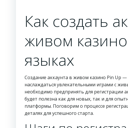
Как создать ак
живом казино
языках
Создание аккаунта в живом казино Pin Up —
наслаждаться увлекательными играми с жив
необходимо предпринять для регистрации а
будет полезна как для новых, так и для оп
платформы. Поговорим о процессе регистра
деталях для успешного старта.