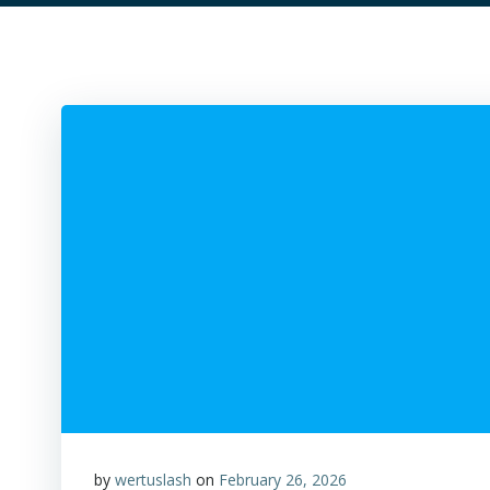
by
wertuslash
on
February 26, 2026