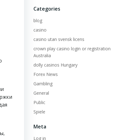
Categories
blog
casino
casino utan svensk licens
crown play casino login or registration
Australia
о
dolly casinos Hungary
Forex News
Gambling
ии
General
ержки
Public
дая
Spiele
Meta
ы,
Log in