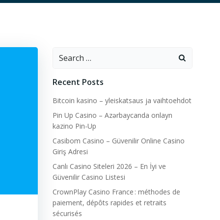
Search
for:
Recent Posts
Bitcoin kasino – yleiskatsaus ja vaihtoehdot
Pin Up Casino – Azərbaycanda onlayn
kazino Pin-Up
Casibom Casino – Güvenilir Online Casino
Giriş Adresi
Canlı Casino Siteleri 2026 – En İyi ve
Güvenilir Casino Listesi
CrownPlay Casino France : méthodes de
paiement, dépôts rapides et retraits
sécurisés