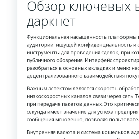
Обзор ключевых 
даркнет
Функциональная насыщенность платформы п
аудитории, ищущей конфиденциальность и с
инструменты для проведения сделок, при к
публичного обозрения. Интерфейс спроектир
разобраться в основных вкладках и меню на
децентрализованного взаимодействия покуп
Важным аспектом является скорость обработ
низкоскоростных каналов связи через сеть
при передаче пакетов данных. Это критичес
секунда имеет значение для успеха предприя
сообщения мгновенно, позволяя пользовател
Внутренняя валюта и система кошельков а