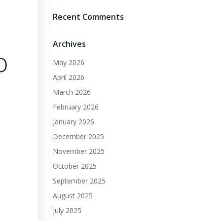
Recent Comments
Archives
о
May 2026
April 2026
March 2026
February 2026
January 2026
December 2025
November 2025
October 2025
September 2025
August 2025
July 2025