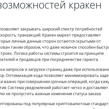
возможностей кракен
озволяет закрывать широкий спектр потребностей
корость транзакций. Кракен маркет предоставляет
оторых личные данные сторон остаются скрытыми от
ован таким образом, что даже новичок способен быстр
строек. Логика работы системы строится на принципе
ателей и продавцов при посредничестве гаранта.
ки запросов и загрузки страниц даже при использован
 Тор. Оптимизация кода позволяет минимизировать зад
ки важно при совершении срочных операций, когда каж
тия. Система уведомлений работает четко и доставляет
ю не пропустить важные изменения статуса заказа.
даптированы под популярные криптовалютные стандарт