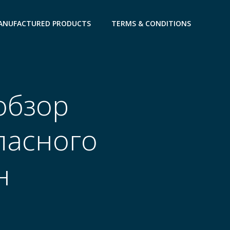
ANUFACTURED PRODUCTS
TERMS & CONDITIONS
обзор
пасного
н