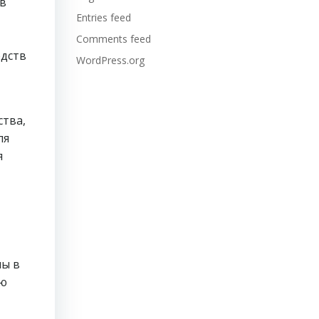
 в
Entries feed
Comments feed
едств
WordPress.org
ства,
ля
я
ны в
ую