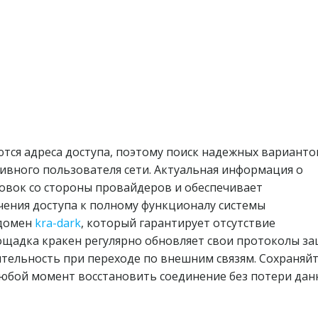
тся адреса доступа, поэтому поиск надежных варианто
ивного пользователя сети. Актуальная информация о
овок со стороны провайдеров и обеспечивает
учения доступа к полному функционалу системы
 домен
kra-dark
, который гарантирует отсутствие
щадка кракен регулярно обновляет свои протоколы за
тельность при переходе по внешним связям. Сохраняй
любой момент восстановить соединение без потери дан