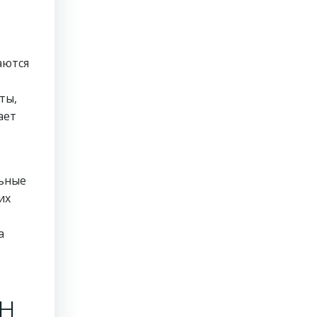
аются
ты,
ает
льные
их
а
н