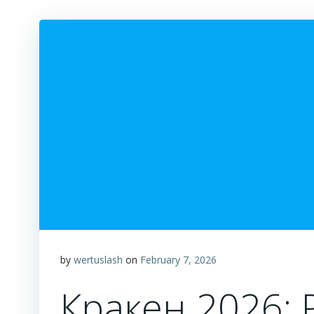
by
wertuslash
on
February 7, 2026
Кракен 2026: