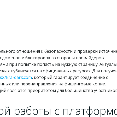
льного отношения к безопасности и проверки источни
и доменов и блокировок со стороны провайдеров
тями при попытке попасть на нужную страницу. Актуаль
злах публикуется на официальных ресурсах. Для получе
s://kra-dark.com
, который гарантирует соединение с
анных или перенаправления на фишинговые копии.
ций являются приоритетом для большинства участнико
ой работы с платформ