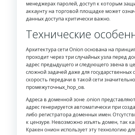
менеджерах паролей, доступ к которым защ
аккаунту на торговой площадке может озна
данных доступа критически важно.
Технические особенн
Архитектура сети Onion основана на принц
проходит через три случайных узла перед д
адрес предыдущего и следующего звена в це
сложной задачей даже для государственных 
скорость передачи в такой сети значительно
промежуточных_hop_ов.
Адреса в доменной зоне .onion представляют
адрес генерируется автоматически при созда
либо регистратора доменных имен. Отсутств
к цензуре. Невозможно изъять домен, так ка
Кракен онион использует эту технологию для