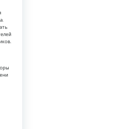
я
а.
ать
телей
иков.
торы
мени