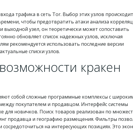
 входа трафика в сеть Tor. Выбор этих узлов происходи
 времени, чтобы предотвратить атаки анализа корреляц
и выходной узел, он теоретически может сопоставить
тоянно обновляет список надежных узлов, исключая
лям рекомендуется использовать последние версии
актуальные списки узлов.
возможности кракен
яют собой сложные программные комплексы с широки
между покупателем и продавцом. Интерфейс системы
же для новичков. Поиск товаров реализован по множес
тинг продавца и географию размещения. Фильтры позв
и сосредоточиться на интересующих позициях. Это эко