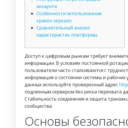
аккаунта
Особенности использования
кракен зеркало
Сравнительный анализ
характеристик платформы
Доступ к цифровым рынкам требует внимате
информации. В условиях постоянной ротаци
пользователи часто сталкиваются с труднос
информация о состоянии системы и рабочих у
данных используйте проверенный адрес
http
подлинным сервером без риска перехвата д
Стабильность соединения и защита транзак
сообщества.
Основы безопасн