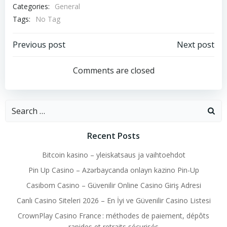
Categories:
General
Tags:
No Tag
Post
Post
Previous post
Next post
navigation
navigation
Comments are closed
Search
for:
Recent Posts
Bitcoin kasino – yleiskatsaus ja vaihtoehdot
Pin Up Casino – Azərbaycanda onlayn kazino Pin-Up
Casibom Casino – Güvenilir Online Casino Giriş Adresi
Canlı Casino Siteleri 2026 – En İyi ve Güvenilir Casino Listesi
CrownPlay Casino France : méthodes de paiement, dépôts
rapides et retraits sécurisés