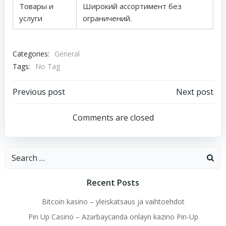
Товары и
Широкий ассортимент без
услуги
ограничений.
Categories:
General
Tags:
No Tag
Post
Post
Previous post
Next post
navigation
navigation
Comments are closed
Search
for:
Recent Posts
Bitcoin kasino – yleiskatsaus ja vaihtoehdot
Pin Up Casino – Azərbaycanda onlayn kazino Pin-Up