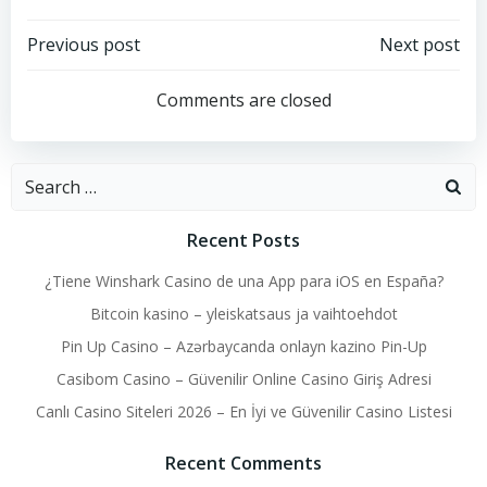
Post
Post
Previous post
Next post
navigation
navigation
Comments are closed
Search
for:
Recent Posts
¿Tiene Winshark Casino de una App para iOS en España?
Bitcoin kasino – yleiskatsaus ja vaihtoehdot
Pin Up Casino – Azərbaycanda onlayn kazino Pin-Up
Casibom Casino – Güvenilir Online Casino Giriş Adresi
Canlı Casino Siteleri 2026 – En İyi ve Güvenilir Casino Listesi
Recent Comments