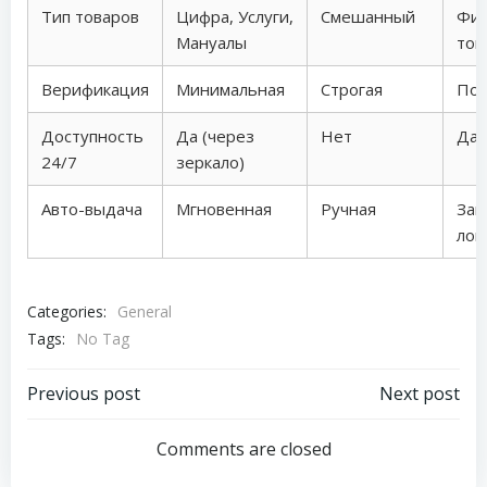
Тип товаров
Цифра, Услуги,
Смешанный
Физ
Мануалы
тов
Верификация
Минимальная
Строгая
Пол
Доступность
Да (через
Нет
Да
24/7
зеркало)
Авто-выдача
Мгновенная
Ручная
Зав
лог
Categories:
General
Tags:
No Tag
Post
Post
Previous post
Next post
navigation
navigation
Comments are closed