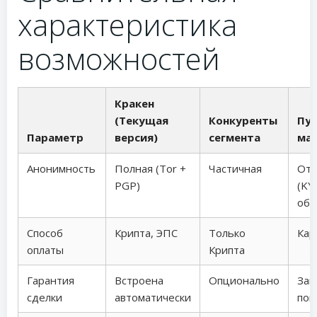
характеристика
возможностей
Кракен
(Текущая
Конкуренты
Пу
Параметр
версия)
сегмента
ма
Анонимность
Полная (Tor +
Частичная
Отс
PGP)
(KY
обя
Способ
Крипта, ЭПС
Только
Кар
оплаты
Крипта
Гарантия
Встроена
Опционально
Защ
сделки
автоматически
пок