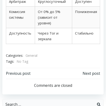
Арбитраж
Круглосуточный
Доступен
Комиссия
От 0% до 5%
Пониженная
системы
(зависит от
уровня)
Доступность
Через Tor и
Стабильно
зеркала
Categories:
General
Tags:
No Tag
Post
Post
Previous post
Next post
navigation
navigation
Comments are closed
Search