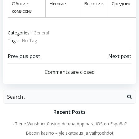
Общие
Низкие
Высокие
Средние
комиссии
Categories:
General
Tags:
No Tag
Post
Post
Previous post
Next post
navigation
navigation
Comments are closed
Search
for:
Recent Posts
¿Tiene Winshark Casino de una App para iOS en España?
Bitcoin kasino – yleiskatsaus ja vaihtoehdot