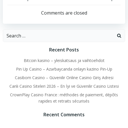
Post
Post
navigation
navigation
Comments are closed
Search
for:
Recent Posts
Bitcoin kasino – yleiskatsaus ja vaihtoehdot
Pin Up Casino – Azərbaycanda onlayn kazino Pin-Up
Casibom Casino – Güvenilir Online Casino Giriş Adresi
Canlı Casino Siteleri 2026 – En İyi ve Güvenilir Casino Listesi
CrownPlay Casino France : méthodes de paiement, dépôts
rapides et retraits sécurisés
Recent Comments