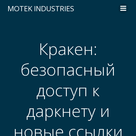
Skip
MOTEK INDUSTRIES
to
content
Кракен:
безопасный
доступ к
даркнету и
новые ссылки