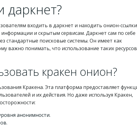
и даркнет?
зователям входить в даркнет и находить онион-ссылки
 информации и скрытым сервисам. Даркнет сам по себе
рез стандартные поисковые системы. Он имеет как
ому важно понимать, что использование таких ресурсов
ьзовать кракен онион?
льзования Кракена. Эта платформа предоставляет функц
зователей и их действия. Но даже используя Кракен,
осторожности:
уровня анонимности.
ов.