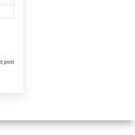
t post