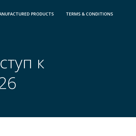
ANUFACTURED PRODUCTS
TERMS & CONDITIONS
ступ к
26