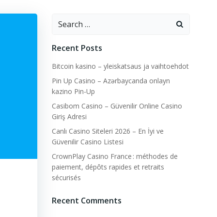
Search
for:
Recent Posts
Bitcoin kasino – yleiskatsaus ja vaihtoehdot
Pin Up Casino – Azərbaycanda onlayn
kazino Pin-Up
Casibom Casino – Güvenilir Online Casino
Giriş Adresi
Canlı Casino Siteleri 2026 – En İyi ve
Güvenilir Casino Listesi
CrownPlay Casino France : méthodes de
paiement, dépôts rapides et retraits
sécurisés
Recent Comments