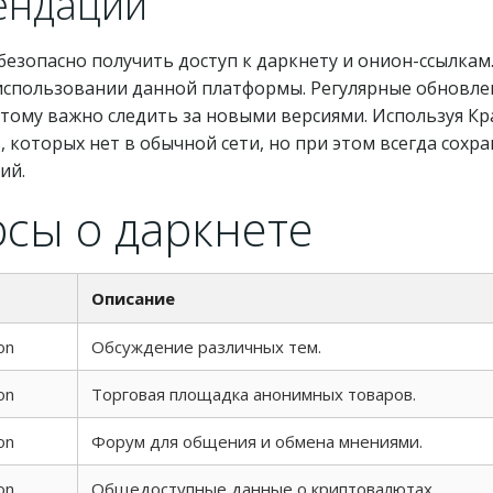
ендации
 безопасно получить доступ к даркнету и онион-ссылкам
 использовании данной платформы. Регулярные обновле
му важно следить за новыми версиями. Используя Кр
которых нет в обычной сети, но при этом всегда сохра
ий.
сы о даркнете
Описание
on
Обсуждение различных тем.
on
Торговая площадка анонимных товаров.
on
Форум для общения и обмена мнениями.
on
Общедоступные данные о криптовалютах.