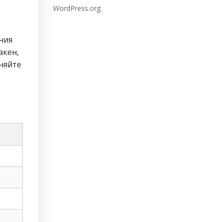
WordPress.org
.
ния
акен,
няйте