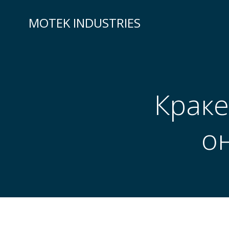
Skip
to
MOTEK INDUSTRIES
content
Краке
о