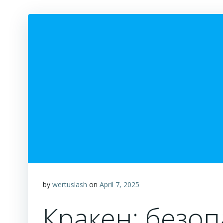
by
wertuslash
on
April 7, 2025
Кракен: безоп