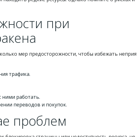
жности при
ракена
сколько мер предосторожности, чтобы избежать непри
ия трафика.
с ними работать.
ении переводов и покупок.
чае проблем
ак блокировка страницы или недоступность ресурса, не