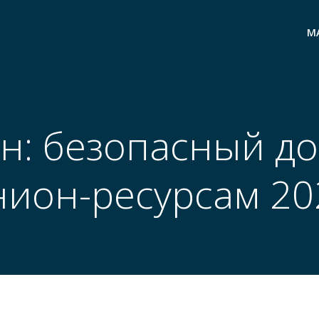
M
н: безопасный до
нион-ресурсам 20