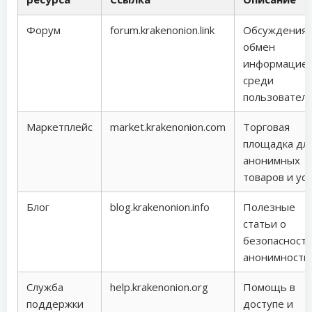
Форум
forum.krakenonion.link
Обсуждения 
обмен
информацие
среди
пользователе
Маркетплейс
market.krakenonion.com
Торговая
площадка дл
анонимных
товаров и усл
Блог
blog.krakenonion.info
Полезные
статьи о
безопасности
анонимности.
Служба
help.krakenonion.org
Помощь в
поддержки
доступе и