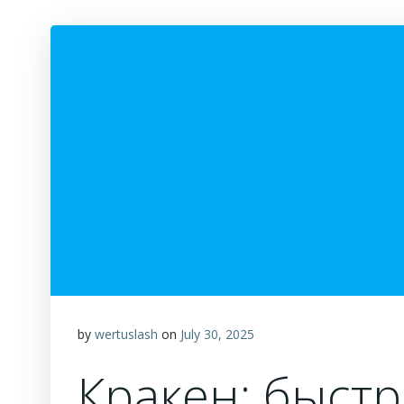
by
wertuslash
on
July 30, 2025
Кракен: быстр