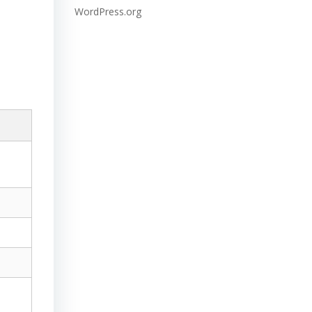
WordPress.org