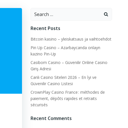
Search
for:
Recent Posts
Bitcoin kasino – yleiskatsaus ja vaihtoehdot
Pin Up Casino – Azərbaycanda onlayn
kazino Pin-Up
Casibom Casino – Güvenilir Online Casino
Giriş Adresi
Canlı Casino Siteleri 2026 – En İyi ve
Güvenilir Casino Listesi
CrownPlay Casino France : méthodes de
paiement, dépôts rapides et retraits
sécurisés
Recent Comments