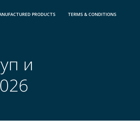
ANUFACTURED PRODUCTS
TERMS & CONDITIONS
уп и
2026