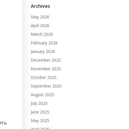
Archives
May 2026
April 2026
March 2026
February 2026
January 2026
December 2025
November 2025
October 2025
September 2025
August 2025
July 2025
June 2025
May 2025
ить