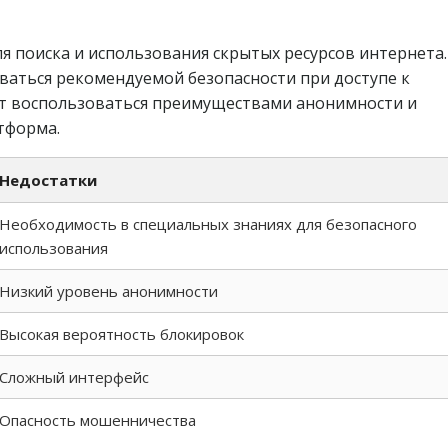
я поиска и использования скрытых ресурсов интернета.
аться рекомендуемой безопасности при доступе к
ут воспользоваться преимуществами анонимности и
тформа.
Недостатки
Необходимость в специальных знаниях для безопасного
использования
Низкий уровень анонимности
Высокая вероятность блокировок
Сложный интерфейс
Опасность мошенничества