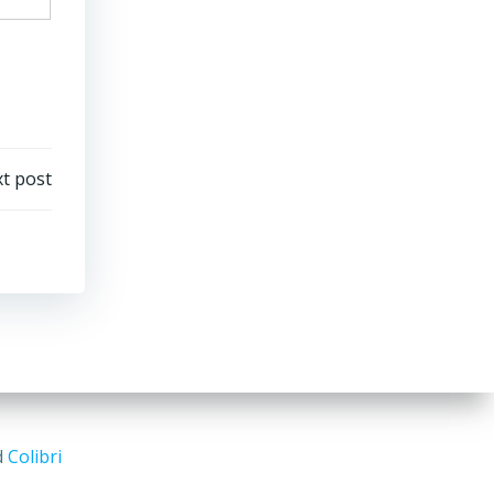
t post
d
Colibri