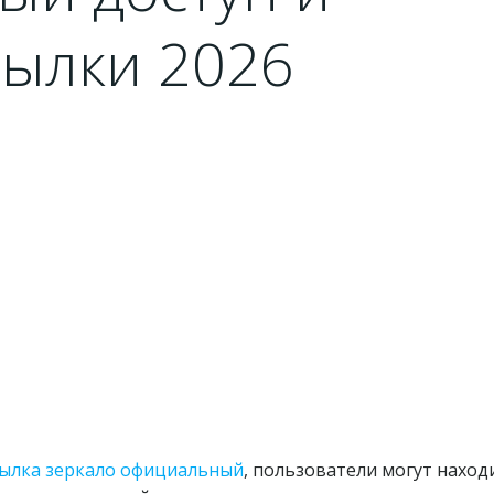
сылки 2026
сылка зеркало официальный
, пользователи могут наход