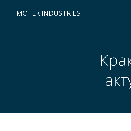
Skip
to
MOTEK INDUSTRIES
content
Кра
акт