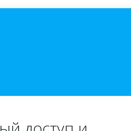
ый доступ и