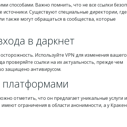
ми способами. Важно помнить, что не все ссылки безоп
 источники. Существуют специальные директории, где
ли также могут обращаться в сообщества, которые
хода в даркнет
осторожность. Используйте VPN для изменения вашего 
да проверяйте ссылки на их актуальность, прежде чем
тво защищено антивирусом.
и платформами
ожно отметить, что он предлагает уникальные услуги и
имеют ограничения в области анонимности, а у Кракен