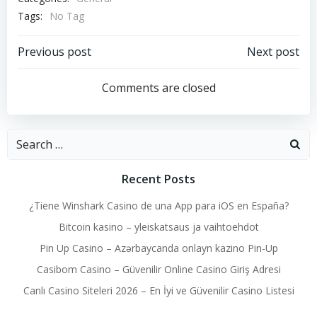
Tags:
No Tag
Post
Post
Previous post
Next post
navigation
navigation
Comments are closed
Search
for:
Recent Posts
¿Tiene Winshark Casino de una App para iOS en España?
Bitcoin kasino – yleiskatsaus ja vaihtoehdot
Pin Up Casino – Azərbaycanda onlayn kazino Pin-Up
Casibom Casino – Güvenilir Online Casino Giriş Adresi
Canlı Casino Siteleri 2026 – En İyi ve Güvenilir Casino Listesi