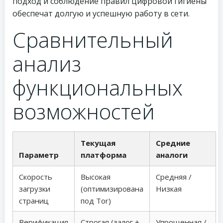
подход и соблюдение правил цифровой гигиены
обеспечат долгую и успешную работу в сети.
Сравнительный
анализ
функциональных
возможностей
Текущая
Средние
Параметр
платформа
аналоги
Скорость
Высокая
Средняя /
загрузки
(оптимизирована
Низкая
страниц
под Tor)
Верификация
Строгая (залог +
Упрощенная /