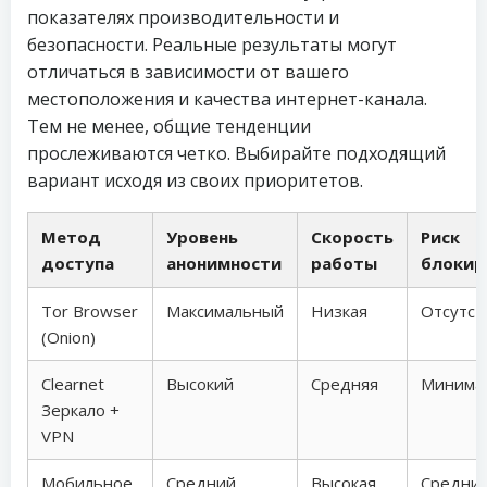
показателях производительности и
безопасности. Реальные результаты могут
отличаться в зависимости от вашего
местоположения и качества интернет-канала.
Тем не менее, общие тенденции
прослеживаются четко. Выбирайте подходящий
вариант исходя из своих приоритетов.
Метод
Уровень
Скорость
Риск
доступа
анонимности
работы
блокир
Tor Browser
Максимальный
Низкая
Отсутст
(Onion)
Clearnet
Высокий
Средняя
Минима
Зеркало +
VPN
Мобильное
Средний
Высокая
Средни