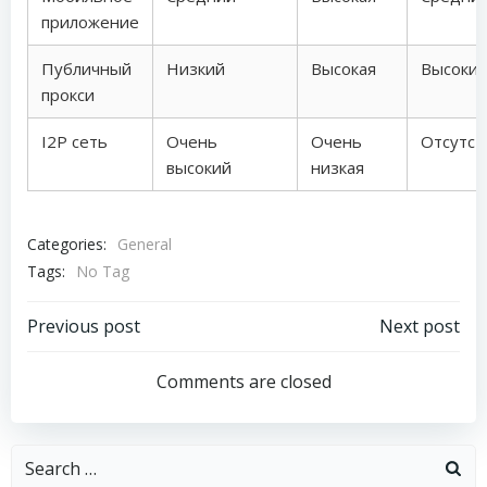
приложение
Публичный
Низкий
Высокая
Высоки
прокси
I2P сеть
Очень
Очень
Отсутст
высокий
низкая
Categories:
General
Tags:
No Tag
Post
Post
Previous post
Next post
navigation
navigation
Comments are closed
Search
for: