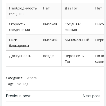
Необходимость
Нет
Да (Tor)
Нет
спец. ПО
Скорость
Высокая
Средняя/
Высок
соединения
Низкая
Риск
Высокий
Минимальный
Перио
блокировки
Доступность
Везде
Через сеть
По пе
Tor
ссылк
Categories:
General
Tags:
No Tag
Post
Post
Previous post
Next post