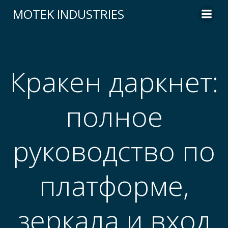
Skip
MOTEK INDUSTRIES
to
content
Кракен даркнет:
полное
руководство по
платформе,
зеркала и вход