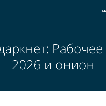
M
даркнет: Рабочее
2026 и онион