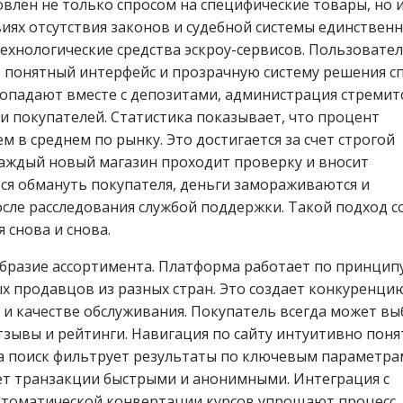
овлен не только спросом на специфические товары, но 
виях отсутствия законов и судебной системы единствен
технологические средства эскроу-сервисов. Пользовате
ет понятный интерфейс и прозрачную систему решения с
ропадают вместе с депозитами, администрация стремит
 покупателей. Статистика показывает, что процент
м в среднем по рынку. Это достигается за счет строгой
аждый новый магазин проходит проверку и вносит
ся обмануть покупателя, деньги замораживаются и
ле расследования службой поддержки. Такой подход с
 снова и снова.
образие ассортимента. Платформа работает по принцип
х продавцов из разных стран. Это создает конкуренци
 и качестве обслуживания. Покупатель всегда может в
зывы и рейтинги. Навигация по сайту интуитивно поня
а поиск фильтрует результаты по ключевым параметра
т транзакции быстрыми и анонимными. Интеграция с
томатической конвертации курсов упрощают процесс