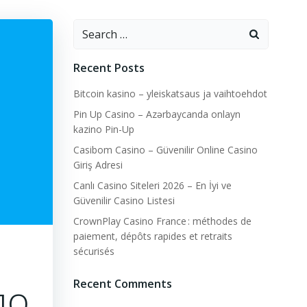
Search
for:
Recent Posts
Bitcoin kasino – yleiskatsaus ja vaihtoehdot
Pin Up Casino – Azərbaycanda onlayn
kazino Pin-Up
Casibom Casino – Güvenilir Online Casino
Giriş Adresi
Canlı Casino Siteleri 2026 – En İyi ve
Güvenilir Casino Listesi
CrownPlay Casino France : méthodes de
paiement, dépôts rapides et retraits
sécurisés
ло
Recent Comments