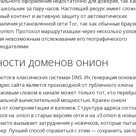
ального оформления недостаточно для доверия, так ка
школьник за пару часов. Настоящий ресурс имеет слож
емый контент и активную защиту от автоматических
наличия установленной сети Tor, так как обычные брау
 onion. Протокол маршрутизации через несколько узло
лая невозможным отслеживание его географического
людателями.
ности доменов онион
ются в классических системах DNS. Их генерация основа
дрес сайта является производной от публичного ключа
красивым словом в начале может только тот, кто перебр
сальной вычислительной мощностью. Кракен онион
 от компрометации и взломов. Структура адреса состо
 на .onion в старых версиях сети и на .v3.onion в новы
 часто вызывает затруднения у новичков, которые пыта
ер. Лучший способ справиться с этим — сохранить закл