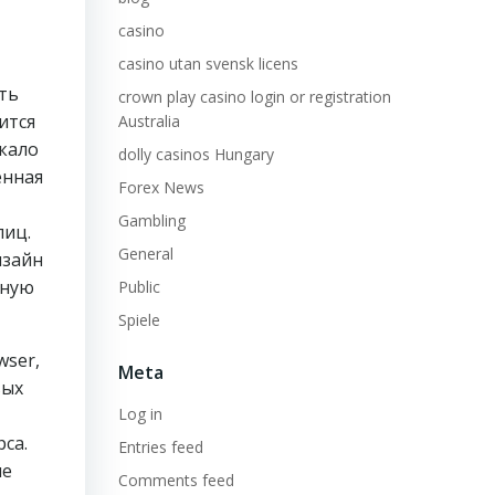
casino
casino utan svensk licens
ть
crown play casino login or registration
ится
Australia
ркало
dolly casinos Hungary
енная
Forex News
Gambling
лиц.
General
изайн
нную
Public
Spiele
wser,
Meta
вых
Log in
са.
Entries feed
ые
Comments feed