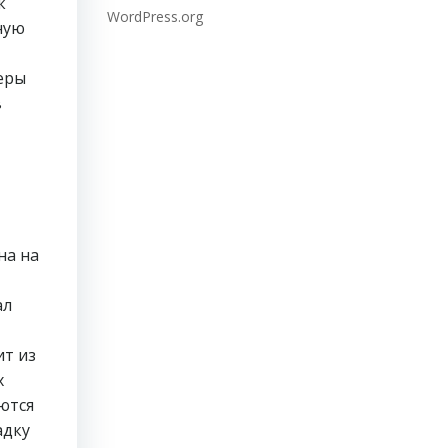
к
WordPress.org
ную
зеры
в
на на
ал
ит из
х
ются
адку