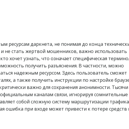
ым ресурсам даркнета, не понимая до конца техническ
а и не стать жертвой мошенников, важно использовать
кто хочет узнать, что означает специфическая термино
озможность получить разъяснения. В частности, можно
ваться надежным ресурсом. Здесь пользователь сможет
алях, а также получить инструкции по настройке браузе
ритически важно для сохранения анонимности. Тысячи
 официальным каналам связи, игнорируя сомнительные
тавляет собой сложную систему маршрутизации трафика
 ошибка при входе может привести к потере средств 