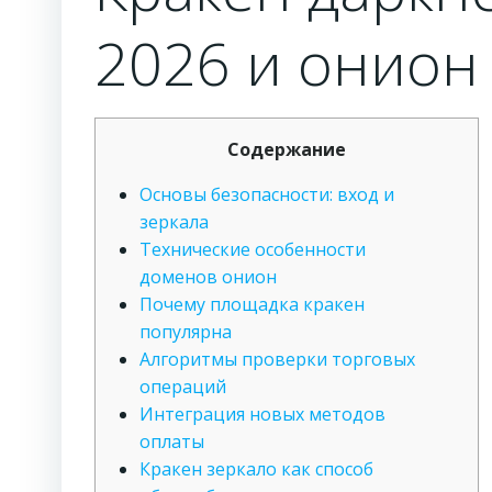
2026 и онион
Содержание
Основы безопасности: вход и
зеркала
Технические особенности
доменов онион
Почему площадка кракен
популярна
Алгоритмы проверки торговых
операций
Интеграция новых методов
оплаты
Кракен зеркало как способ