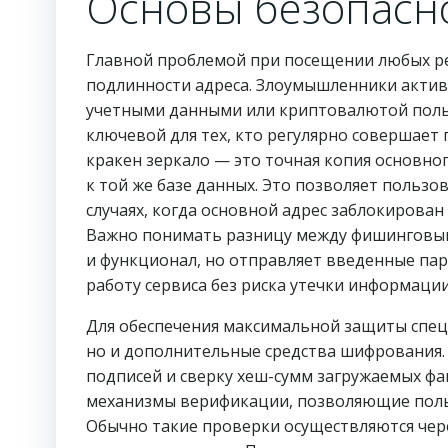
Основы безопасно
Главной проблемой при посещении любых рес
подлинности адреса. Злоумышленники актив
учетными данными или криптовалютой поль
ключевой для тех, кто регулярно совершает
кракен зеркало — это точная копия основно
к той же базе данных. Это позволяет пользо
случаях, когда основной адрес заблокирован
Важно понимать разницу между фишинговым
и функционал, но отправляет введенные па
работу сервиса без риска утечки информации
Для обеспечения максимальной защиты спец
но и дополнительные средства шифрования.
подписей и сверку хеш-сумм загружаемых фа
механизмы верификации, позволяющие польз
Обычно такие проверки осуществляются чер