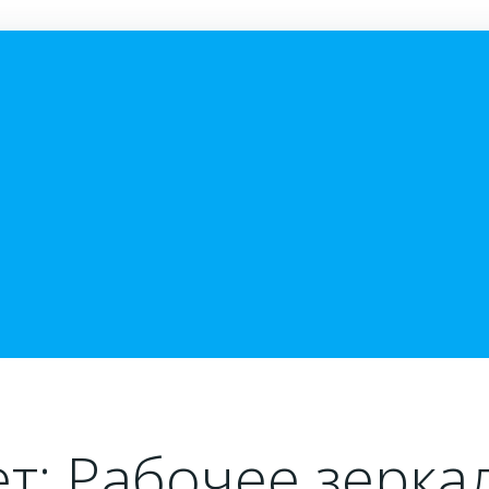
т: Рабочее зерка