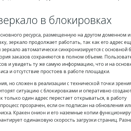
 зеркало в блокировках
основного ресурса, размещенную на другом доменном и
у, зеркало продолжает работать, так как его адрес ещ
н зеркало автоматически синхронизируется с основной 
тория заказов сохраняются в полном объеме. Пользоват
сов и увидеть ту же самую информацию, что и на осно
иса и отсутствие простоев в работе площадки.
я, но сложен в реализации с технической точки зрения
торят ситуацию с блокировками и оперативно создаю
к только один адрес перестает открываться, в работу
процесс прозрачен, если он подписан на обновления ил
иска. Кракен онион и его наземные копии функционир
рантирует одинаковую скорость загрузки страниц. Раз