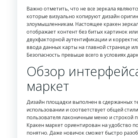
Важно отметить, что не все зеркала являют
которые визуально копируют дизайн ориги
злоумышленникам. Настоящее кракен зеркал
отображает контент без битых картинок ил
двухфакторной аутентификации и корректной
ввода данных карты на главной странице ил
Безопасность превыше всего в условиях дарк
Обзор интерфейс
маркет
Дизайн площадки выполнен в сдержанных тем
использовании и соответствует общей стили
пользователя лаконичным меню и строкой п
Кракен маркет ориентирован на удобство по
понятно. Даже новичок сможет быстро разоб