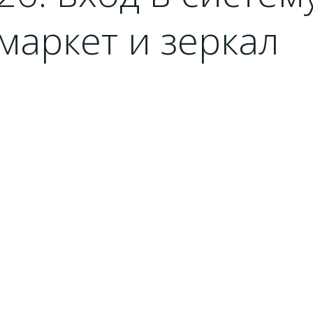
маркет и зеркал