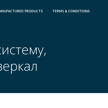
ANUFACTURED PRODUCTS
TERMS & CONDITIONS
систему,
зеркал