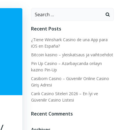
Search
for:
Recent Posts
¿Tiene Winshark Casino de una App para
iOS en España?
Bitcoin kasino – yleiskatsaus ja vaihtoehdot
Pin Up Casino – Azərbaycanda onlayn
kazino Pin-Up
Casibom Casino – Güvenilir Online Casino
Giriş Adresi
Canlı Casino Siteleri 2026 – En İyi ve
Güvenilir Casino Listesi
Recent Comments
,
Archives