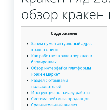
обзор кракен 
Содержание
Зачем нужен актуальный адрес
кракен онион
Как работает кракен зеркало в
блокировках
Обзор интерфейса платформы
кракен маркет
Раздел с отзывами
пользователей
Инструкция по началу работы
Система рейтинга продавцов
Сравнительный анализ