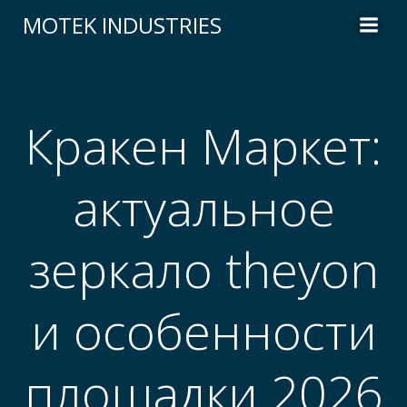
Skip
MOTEK INDUSTRIES
to
content
Кракен Маркет:
актуальное
зеркало theyon
и особенности
площадки 2026