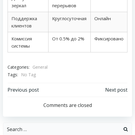
зеркал
перерывов
Поддержка
Круглосуточная
Онлайн
клиентов
Комиссия
От 0.5% до 2%
Фиксировано
системы
Categories:
General
Tags:
No Tag
Post
Post
Previous post
Next post
navigation
navigation
Comments are closed
Search
for: