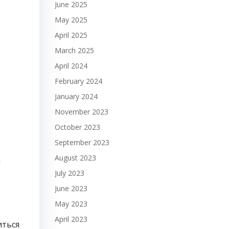
June 2025
May 2025
April 2025
March 2025
April 2024
February 2024
January 2024
November 2023
October 2023
September 2023
August 2023
м
July 2023
June 2023
May 2023
April 2023
иться