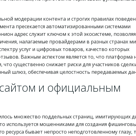
льной модерации контента и строгих правилах поведен
амента пресекается автоматизированными системами
нион адрес служит ключом к этой экосистеме, позволяя
ичения, налагаемые провайдерами в разных странах ми
пектру услуг и цифровых товаров, качество которых
тзывов. Важным аспектом является то, что платформа 
, что существенно снижает риски для участников сделки
ный шлюз, обеспечивая целостность передаваемых дан
-сайтом и официальным
явилось множество поддельных страниц, имитирующих д
сто используется мошенниками для создания фишингов
о ресурса бывает непросто неподготовленному глазу, 