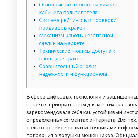
Основные возможности личного
кабинета пользователя
Система рейтингов и проверки
продавцов кракен
Механизм работы безопасной
сделки на маркете
Технические нюансы доступа к
площадке кракен
Сравнительный анализ
надежности и функционала
В сфере цифровых технологий и защищенных
остается приоритетным для многих пользоват
зарекомендовала себя как устойчивый инст
определенных сегментах интернета. Для тех,
только проверенными источниками информа
попадания в ловушки мошенников. Официа