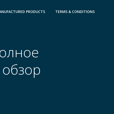
ANUFACTURED PRODUCTS
TERMS & CONDITIONS
Полное
 обзор