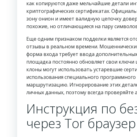
как копируются даже мельчайшие детали ин
криптографических сертификатах. Официаль
зону онион и имеет валидную цепочку довер
похожие, но отличающиеся на пару символов
Еще одним признаком подделки является от
отзывы в реальном времени. Мошеннические 
форма входа требует ввода дополнительных
площадка постоянно обновляет свои ключи ш
клоны могут использовать устаревшие серт
использования специального программного 
маршрутизацию. Игнорирование этих детале
личных данных, поэтому всегда проверяйте
Инструкция по бе
через Tor браузер