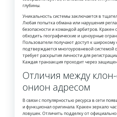
глубины.
Уникальность системы заключается в тщате
Любая попытка обмана или нарушения регл
безопасности и командой арбитров. Кракен о
обходить географические и цензурные огран
Пользователи получают доступ к широкому с
подтверждается многоуровневой системой о
требует раскрытия личности для регистрации
Каждая транзакция проходит через защищен
Отличия между клон
онион адресом
В связи с популярностью ресурса в сети по
и функционал оригинала. Кракен зеркало ча
ловушек. Отличить подделку от официальног