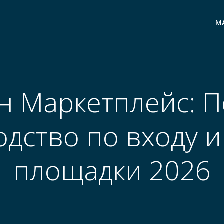
M
н Маркетплейс: 
одство по входу и
площадки 2026