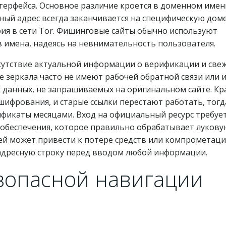
терфейса. Основное различие кроется в доменном имен
ный адрес всегда заканчивается на специфическую до
ия в сети Tor. Фишинговые сайты обычно используют
 имена, надеясь на невнимательность пользователя.
сутствие актуальной информации о верификации и све
зеркала часто не имеют рабочей обратной связи или 
 данных, не запрашиваемых на оригинальном сайте. Кр
ифрования, и старые ссылки перестают работать, тогд
ификаты месяцами. Вход на официальный ресурс требуе
обеспечения, которое правильно обрабатывает лукову
й может привести к потере средств или компрометац
 адресную строку перед вводом любой информации.
зопасной навигации