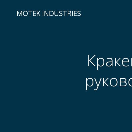
Skip
to
MOTEK INDUSTRIES
content
Краке
руков