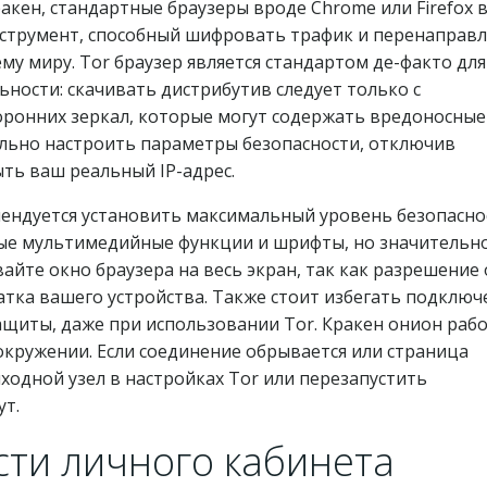
акен, стандартные браузеры вроде Chrome или Firefox в
струмент, способный шифровать трафик и перенаправл
ему миру. Tor браузер является стандартом де-факто для
ьности: скачивать дистрибутив следует только с
торонних зеркал, которые могут содержать вредоносные
льно настроить параметры безопасности, отключив
ть ваш реальный IP-адрес.
мендуется установить максимальный уровень безопасно
рые мультимедийные функции и шрифты, но значительн
йте окно браузера на весь экран, так как разрешение
тка вашего устройства. Также стоит избегать подключ
ащиты, даже при использовании Tor. Кракен онион раб
кружении. Если соединение обрывается или страница
ходной узел в настройках Tor или перезапустить
т.
ти личного кабинета