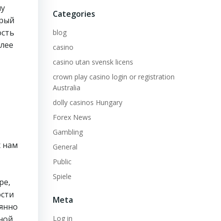
шу
Categories
орый
ость
blog
лее
casino
casino utan svensk licens
crown play casino login or registration
Australia
dolly casinos Hungary
Forex News
Gambling
х нам
General
Public
Spiele
ре,
ости
Meta
оянно
ной
Log in