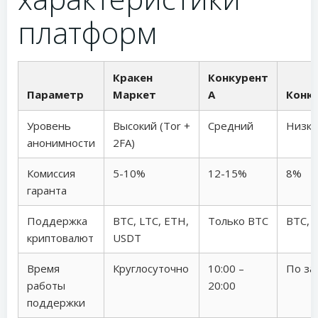
платформ
Кракен
Конкурент
Параметр
Маркет
А
Конку
Уровень
Высокий (Tor +
Средний
Низки
анонимности
2FA)
Комиссия
5-10%
12-15%
8%
гаранта
Поддержка
BTC, LTC, ETH,
Только BTC
BTC, 
криптовалют
USDT
Время
Круглосуточно
10:00 –
По за
работы
20:00
поддержки