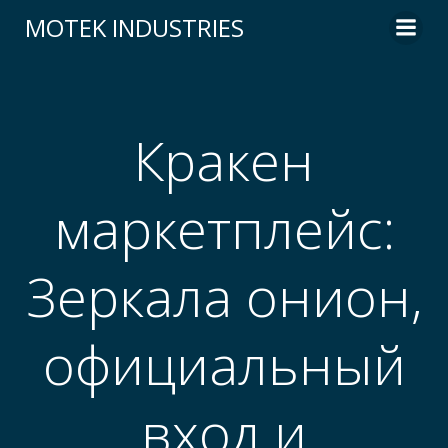
Skip
MOTEK INDUSTRIES
to
content
Кракен
маркетплейс:
Зеркала онион,
официальный
вход и