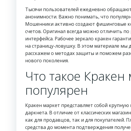
Тысячи пользователей ежедневно обращаются
анонимности. Важно понимать, что популяр
Мошенники активно создают фишинговые коп
счетов. Оригинал всегда можно отличить по
интерфейса. Рабочее зеркало кракен гаранти
на страницу-ловушку. В этом материале мы 
расскажем о методах защиты и поможем раз
нового поколения.
Что такое Кракен 
популярен
Кракен маркет представляет собой крупную
даркнета. В отличие от классических магази
как для продавцов, так и для покупателей. 
средства до момента подтверждения получен