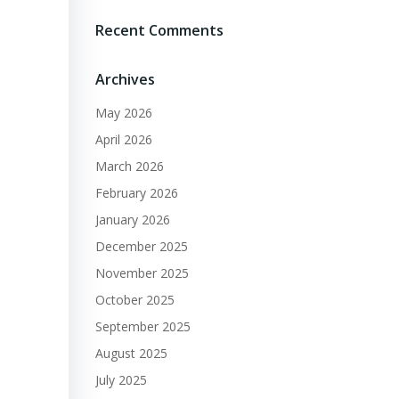
Recent Comments
Archives
May 2026
April 2026
March 2026
February 2026
January 2026
December 2025
November 2025
October 2025
September 2025
August 2025
July 2025