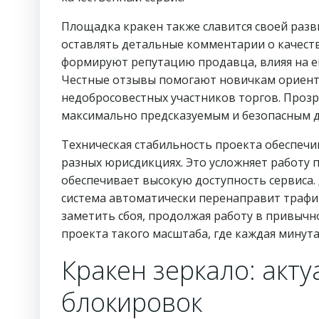
Площадка кракен также славится своей разв
оставлять детальные комментарии о качеств
формируют репутацию продавца, влияя на е
Честные отзывы помогают новичкам ориенти
недобросовестных участников торгов. Прозр
максимально предсказуемым и безопасным дл
Техническая стабильность проекта обеспечи
разных юрисдикциях. Это усложняет работу 
обеспечивает высокую доступность сервиса. 
система автоматически перенаправит трафи
заметить сбоя, продолжая работу в привычн
проекта такого масштаба, где каждая минута
Кракен зеркало: акт
блокировок