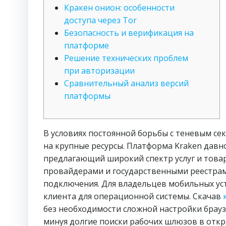
Кракен онион: особенности
доступа через Tor
Безопасность и верификация на
платформе
Решение технических проблем
при авторизации
Сравнительный анализ версий
платформы
В условиях постоянной борьбы с теневым с
на крупные ресурсы. Платформа Kraken давн
предлагающий широкий спектр услуг и товар
провайдерами и государственными реестрам
подключения. Для владельцев мобильных у
клиента для операционной системы. Скачав
без необходимости сложной настройки брауз
минуя долгие поиски рабочих шлюзов в откр