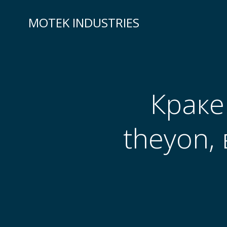
Skip
to
MOTEK INDUSTRIES
content
Краке
theyon,