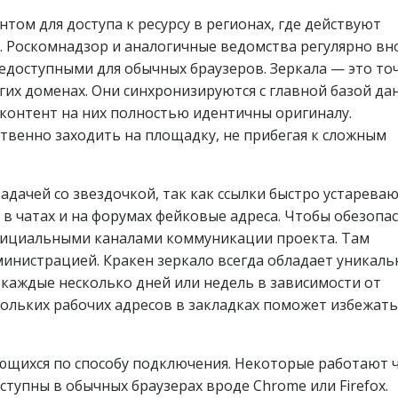
том для доступа к ресурсу в регионах, где действуют
. Роскомнадзор и аналогичные ведомства регулярно вн
недоступными для обычных браузеров. Зеркала — это то
гих доменах. Они синхронизируются с главной базой да
контент на них полностью идентичны оригиналу.
твенно заходить на площадку, не прибегая к сложным
адачей со звездочкой, так как ссылки быстро устареваю
в чатах и на форумах фейковые адреса. Чтобы обезопа
официальными каналами коммуникации проекта. Там
министрацией. Кракен зеркало всегда обладает уникал
каждые несколько дней или недель в зависимости от
ольких рабочих адресов в закладках поможет избежать
ающихся по способу подключения. Некоторые работают 
тупны в обычных браузерах вроде Chrome или Firefox.