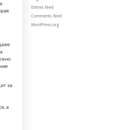
а.
Entries feed
орая
Comments feed
WordPress.org
даже
м,
можно
ения
ит за
я, а