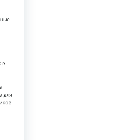
нные
 в
е
а для
иков.