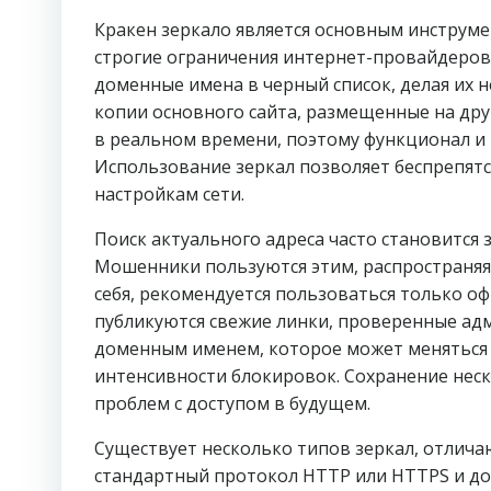
Кракен зеркало является основным инструмен
строгие ограничения интернет-провайдеров
доменные имена в черный список, делая их 
копии основного сайта, размещенные на дру
в реальном времени, поэтому функционал и 
Использование зеркал позволяет беспрепятс
настройкам сети.
Поиск актуального адреса часто становится з
Мошенники пользуются этим, распространяя 
себя, рекомендуется пользоваться только 
публикуются свежие линки, проверенные ад
доменным именем, которое может меняться 
интенсивности блокировок. Сохранение неск
проблем с доступом в будущем.
Существует несколько типов зеркал, отлич
стандартный протокол HTTP или HTTPS и дос