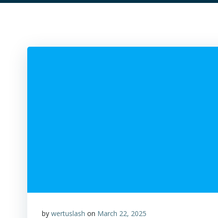
by
wertuslash
on
March 22, 2025