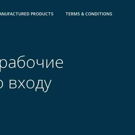
ANUFACTURED PRODUCTS
TERMS & CONDITIONS
 рабочие
о входу