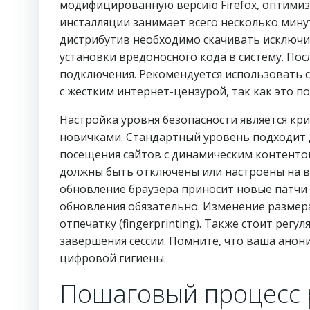
модифицированную версию Firefox, оптимиз
инсталляции занимает всего несколько мин
дистрибутив необходимо скачивать исключи
установки вредоносного кода в систему. По
подключения. Рекомендуется использовать с
с жестким интернет-цензурой, так как это 
Настройка уровня безопасности является кр
новичками. Стандартный уровень подходит д
посещения сайтов с динамическим контентом
должны быть отключены или настроены на в
обновление браузера приносит новые патчи
обновления обязательно. Изменение размер
отпечатку (fingerprinting). Также стоит ре
завершения сессии. Помните, что ваша анони
цифровой гигиены.
Пошаговый процесс 