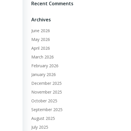
Recent Comments
Archives
June 2026
May 2026
April 2026
March 2026
February 2026
January 2026
December 2025
November 2025
October 2025
September 2025
August 2025
July 2025