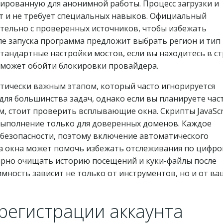
ированную для анонимной работы. Процесс загрузки и
ут и не требует специальных навыков. Официальный
тельно с проверенных источников, чтобы избежать
сле запуска программа предложит выбрать регион и тип
тандартные настройки мостов, если вы находитесь в с
поможет обойти блокировки провайдера.
итически важным этапом, который часто игнорируется
ля большинства задач, однако если вы планируете час
, стоит проверить всплывающие окна. Скрипты JavaScr
ыполнение только для доверенных доменов. Каждое
 безопасности, поэтому включение автоматического
а окна может помочь избежать отслеживания по цифр
гулярно очищать историю посещений и куки-файлы после
мность зависит не только от инструментов, но и от в
регистрации аккаунта