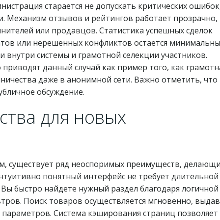
инистрация старается не допускать критических ошибок
и. Механизм отзывов и рейтингов работает прозрачно,
лнителей или продавцов. Статистика успешных сделок
ратов или нерешенных конфликтов остается минимальны
и внутри системы и грамотной селекции участников.
 приводят данный случай как пример того, как грамотн
ичества даже в анонимной сети. Важно отметить, что 
убличное обсуждение.
тва для новых
том, существует ряд неоспоримых преимуществ, делающ
нтуитивно понятный интерфейс не требует длительной
 Вы быстро найдете нужный раздел благодаря логичной
тров. Поиск товаров осуществляется мгновенно, выдав
х параметров. Система кэширования страниц позволяет