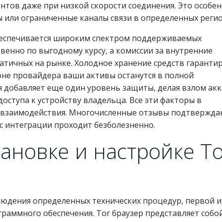
ентов даже при низкой скорости соединения. Это особе
ы или ограниченные каналы связи в определенных регио
беспечивается широким спектром поддерживаемых
енно по выгодному курсу, а комиссии за внутренние
тичных на рынке. Холодное хранение средств гарантир
роне провайдера ваши активы останутся в полной
 добавляет еще один уровень защиты, делая взлом акк
оступа к устройству владельца. Все эти факторы в
я взаимодействия. Многочисленные отзывы подтвержда
сс интеграции проходит безболезненно.
тановке и настройке To
людения определенных технических процедур, первой и
граммного обеспечения. Tor браузер представляет собо