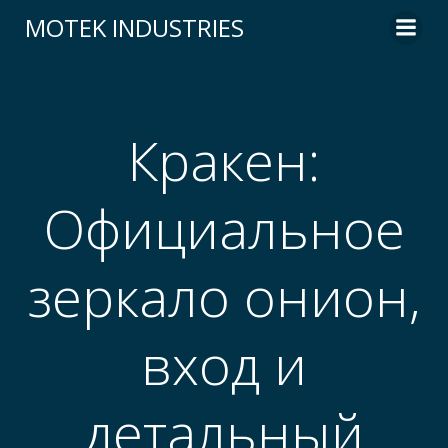
Skip
MOTEK INDUSTRIES
to
content
Кракен:
Официальное
зеркало онион,
вход и
детальный