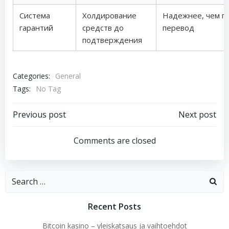
Система
Холдирование
Надежнее, чем п
гарантий
средств до
перевод
подтверждения
Categories:
General
Tags:
No Tag
Post
Post
Previous post
Next post
navigation
navigation
Comments are closed
Search
for:
Recent Posts
Bitcoin kasino – yleiskatsaus ja vaihtoehdot