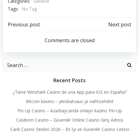
Categories:
General
Tags:
No Tag
Post
Post
Previous post
Next post
navigation
navigation
Comments are closed
Search
for:
Recent Posts
¿Tiene Winshark Casino de una App para iOS en España?
Bitcoin kasino – yleiskatsaus ja vaihtoehdot
Pin Up Casino – Azərbaycanda onlayn kazino Pin-Up
Casibom Casino – Güvenilir Online Casino Giriş Adresi
Canlı Casino Siteleri 2026 – En İyi ve Güvenilir Casino Listesi