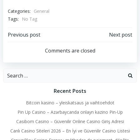
Categories:
General
Tags:
No Tag
Post
Post
Previous post
Next post
navigation
navigation
Comments are closed
Search
for:
Recent Posts
Bitcoin kasino – yleiskatsaus ja vaihtoehdot
Pin Up Casino – Azərbaycanda onlayn kazino Pin-Up
Casibom Casino – Güvenilir Online Casino Giriş Adresi
Canlı Casino Siteleri 2026 – En İyi ve Güvenilir Casino Listesi