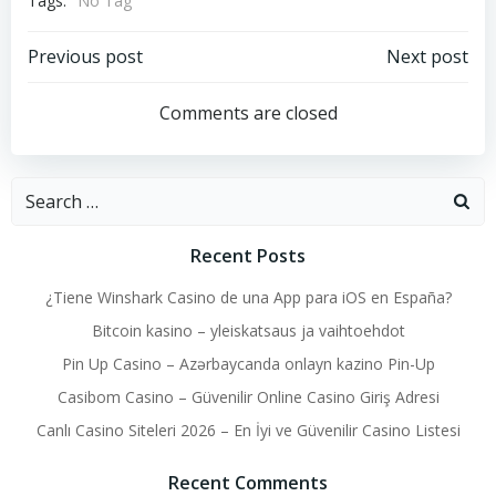
Tags:
No Tag
Post
Post
Previous post
Next post
navigation
navigation
Comments are closed
Search
for:
Recent Posts
¿Tiene Winshark Casino de una App para iOS en España?
Bitcoin kasino – yleiskatsaus ja vaihtoehdot
Pin Up Casino – Azərbaycanda onlayn kazino Pin-Up
Casibom Casino – Güvenilir Online Casino Giriş Adresi
Canlı Casino Siteleri 2026 – En İyi ve Güvenilir Casino Listesi
Recent Comments