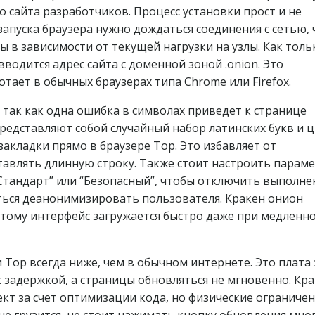
о сайта разработчиков. Процесс установки прост и не
 запуска браузера нужно дождаться соединения с сетью, 
ы в зависимости от текущей нагрузки на узлы. Как толь
водится адрес сайта с доменной зоной .onion. Это
тает в обычных браузерах типа Chrome или Firefox.
 так как одна ошибка в символах приведет к странице
редставляют собой случайный набор латинских букв и ц
акладки прямо в браузере Тор. Это избавляет от
тавлять длинную строку. Также стоит настроить парам
“Стандарт” или “Безопасный”, чтобы отключить выполне
ться деанонимизировать пользователя. Кракен онион
этому интерфейс загружается быстро даже при медленн
 Тор всегда ниже, чем в обычном интернете. Это плата 
с задержкой, а страницы обновляться не мгновенно. Кр
кт за счет оптимизации кода, но физические ограниче