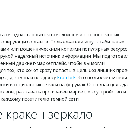
а сегодня становится все сложнее из-за постоянных
тролирующих органов. Пользователи ищут стабильные
йками или мошенническими копиями популярных ресурсо
д рукой надежный источник информации. Мы подготови
менный даркнет-маркетплейс, чтобы вы могли
ля тех, кто хочет сразу попасть в цель без лишних про
ка, доступная по адресу
kra-dark
. Это позволяет мгнов
иски в социальных сетях и на форумах. Основная цель д
х зон, рассказать про кракен маркет, его устройство и
 каждому посетителю темной сети.
е кракен зеркало