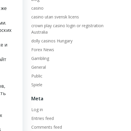
 же
casino
casino utan svensk licens
ми.
crown play casino login or registration
рских
Australia
dolly casinos Hungary
е и
Forex News
Gambling
айт
General
Public
Spiele
ов,
сть
Meta
Log in
х
Entries feed
Comments feed
В