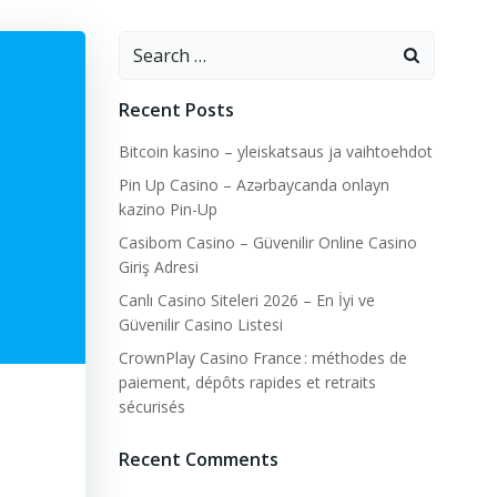
Search
for:
Recent Posts
Bitcoin kasino – yleiskatsaus ja vaihtoehdot
Pin Up Casino – Azərbaycanda onlayn
kazino Pin-Up
Casibom Casino – Güvenilir Online Casino
Giriş Adresi
Canlı Casino Siteleri 2026 – En İyi ve
Güvenilir Casino Listesi
CrownPlay Casino France : méthodes de
paiement, dépôts rapides et retraits
sécurisés
Recent Comments