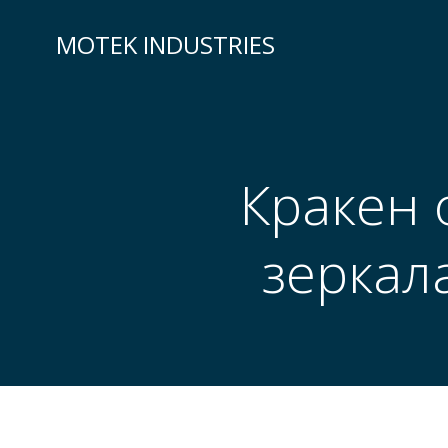
Skip
to
MOTEK INDUSTRIES
content
Кракен 
зеркал