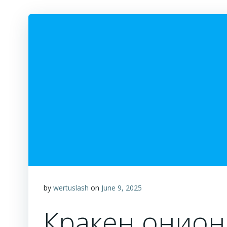
by
wertuslash
on
June 9, 2025
Кракен онион