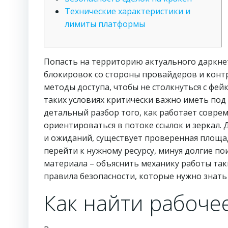
Технические характеристики и
лимиты платформы
Попасть на территорию актуального даркнет
блокировок со стороны провайдеров и кон
методы доступа, чтобы не столкнуться с фе
таких условиях критически важно иметь по
детальный разбор того, как работает совре
ориентироваться в потоке ссылок и зеркал. Д
и ожиданий, существует проверенная площад
перейти к нужному ресурсу, минуя долгие по
материала – объяснить механику работы таки
правила безопасности, которые нужно знать
Как найти рабоче