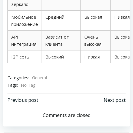
зеркало
Мобильное
Средний
Высокая
Низкая
приложение
API
Зависит от
Очень
Высокая
интеграция
клиента
высокая
I2P сеть
Высокий
Низкая
Высокая
Categories:
General
Tags:
No Tag
Post
Post
Previous post
Next post
navigation
navigation
Comments are closed