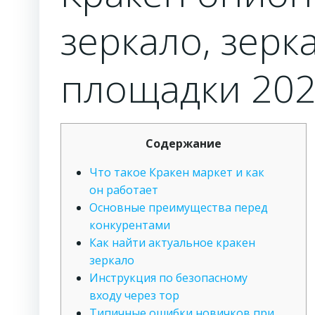
зеркало, зерк
площадки 20
Содержание
Что такое Кракен маркет и как
он работает
Основные преимущества перед
конкурентами
Как найти актуальное кракен
зеркало
Инструкция по безопасному
входу через тор
Типичные ошибки новичков при