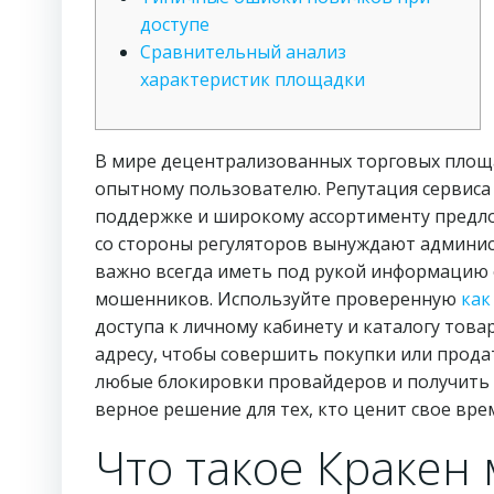
доступе
Сравнительный анализ
характеристик площадки
В мире децентрализованных торговых площ
опытному пользователю. Репутация сервиса 
поддержке и широкому ассортименту предл
со стороны регуляторов вынуждают админис
важно всегда иметь под рукой информацию о 
мошенников. Используйте проверенную
как
доступа к личному кабинету и каталогу тов
адресу, чтобы совершить покупки или продат
любые блокировки провайдеров и получить 
верное решение для тех, кто ценит свое врем
Что такое Кракен 