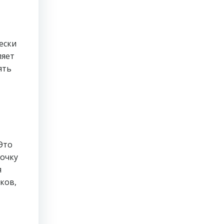
ески
ляет
ять
Это
почку
я
ков,