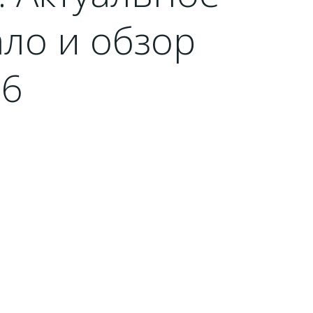
ало и обзор
26