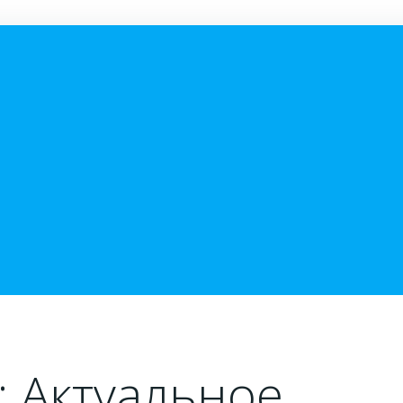
: Актуальное