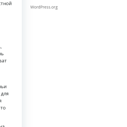
стной
WordPress.org
,
нь
ват
чьи
 для
я
что
на