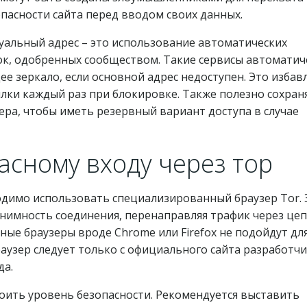
опасности сайта перед вводом своих данных.
уальный адрес – это использование автоматических
ок, одобренных сообществом. Такие сервисы автоматич
 зеркало, если основной адрес недоступен. Это избав
лки каждый раз при блокировке. Также полезно сохран
ера, чтобы иметь резервный вариант доступа в случае
асному входу через тор
одимо использовать специализированный браузер Tor. 
нимность соединения, перенаправляя трафик через це
ные браузеры вроде Chrome или Firefox не подойдут дл
аузер следует только с официального сайта разработчи
да.
оить уровень безопасности. Рекомендуется выставить