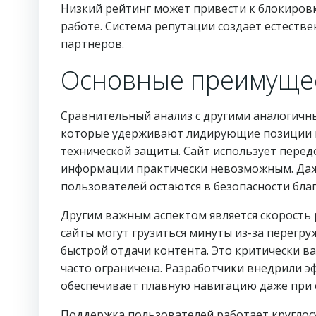
Низкий рейтинг может привести к блокировк
работе. Система репутации создает естеств
партнеров.
Основные преимущес
Сравнительный анализ с другими аналогичн
которые удерживают лидирующие позиции пр
технической защиты. Сайт использует пере
информации практически невозможным. Даж
пользователей остаются в безопасности бла
Другим важным аспектом является скорость 
сайты могут грузиться минуты из-за перегр
быстрой отдачи контента. Это критически ва
часто ограничена. Разработчики внедрили 
обеспечивает плавную навигацию даже при с
Поддержка пользователей работает круглос