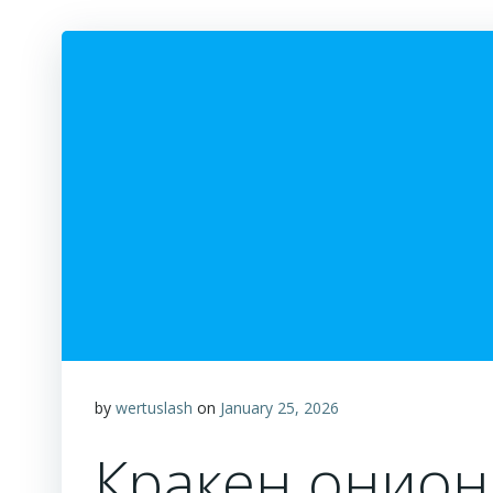
by
wertuslash
on
January 25, 2026
Кракен онион