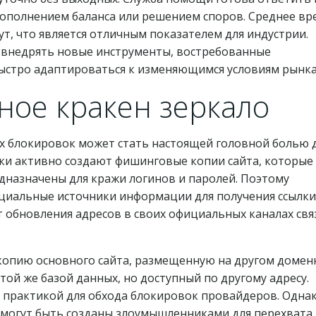
пополнением баланса или решением споров. Среднее вр
т, что является отличным показателем для индустрии.
 внедрять новые инструменты, востребованные
быстро адаптироваться к изменяющимся условиям рынка
ное кракен зеркало
ых блокировок может стать настоящей головной болью 
ки активно создают фишинговые копии сайта, которые
дназначены для кражи логинов и паролей. Поэтому
циальные источники информации для получения ссылки
 обновления адресов в своих официальных каналах свя
 копию основного сайта, размещенную на другом доме
 той же базой данных, но доступный по другому адресу.
 практикой для обхода блокировок провайдеров. Однак
 могут быть созданы злоумышленниками для перехвата