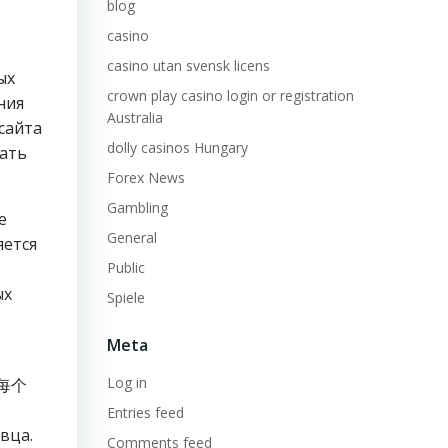
blog
casino
casino utan svensk licens
ых
crown play casino login or registration
ния
Australia
сайта
dolly casinos Hungary
шать
Forex News
Gambling
е
General
яется
Public
ых
Spiele
Meta
Log in
т每个
Entries feed
вца.
Comments feed