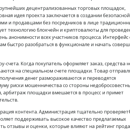
 крупнейших децентрализованных торговых площадок,
вная идея проекта заключается в создании безопасной
ями и продавцами без посредников в лице традиционн
ует технологию блокчейн и криптовалюты для проведе
ень анонимности всех участников процесса. Интерфейс 
ам быстро разобраться в функционале и начать совер
у-счета. Когда покупатель оформляет заказ, средства н
аются на специальном счете площадки. Товар отправл
 получения денег размораживаются и переводятся
муму риски мошенничества со стороны недобросовестн
я, арбитраж площадки вмешается в процесс и примет
тельств.
дерация контента. Администрация тщательно проверяе
зволяет поддерживать высокое качество предлагаемых
ять отзывы и оценки, которые влияют на рейтинг прода