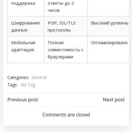
поддержка
ответы до 2
часов
Шифрование
PGP, SSL/TLS
Высокий уровень
данных
протоколы
Мобильная
Полная
Оптимизировано
адаптация
совместимость с
браузерами
Categories:
General
Tags:
No Tag
Post
Post
Previous post
Next post
navigation
navigation
Comments are closed