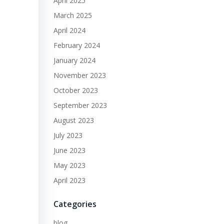
April 2025
March 2025
April 2024
February 2024
January 2024
November 2023
October 2023
September 2023
August 2023
July 2023
June 2023
May 2023
April 2023
Categories
blog