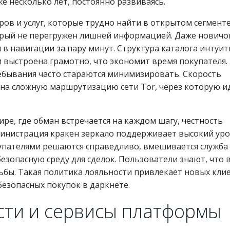
е несколько лет, постоянно развиваясь.
ов и услуг, которые трудно найти в открытом сегменте
орый не перегружен лишней информацией. Даже новичо
 в навигации за пару минут. Структура каталога интуи
 выстроена грамотно, что экономит время покупателя.
ребывания часто стараются минимизировать. Скорость
я на сложную маршрутизацию сети Tor, через которую и
ире, где обман встречается на каждом шагу, честность
министрация кракен зеркало поддерживает высокий ур
упателями решаются справедливо, вмешивается служба
езопасную среду для сделок. Пользователи знают, что 
дьбы. Такая политика лояльности привлекает новых кли
езопасных покупок в даркнете.
ти и сервисы платформы