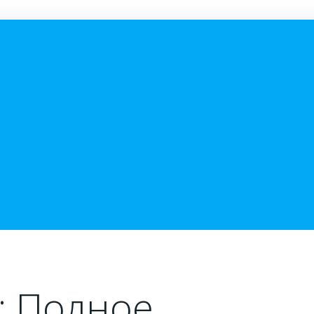
: Полное