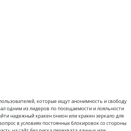
ользователей, которые ищут анонимность и свободу
стал одним из лидеров по посещаемости и лояльности
йти надежный кракен онион или кракен зеркало для
 вопрос в условиях постоянных блокировок со стороны
сть на сайт без риска перехвата данных или