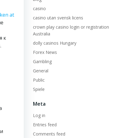
casino
ken at
casino utan svensk licens
ые
crown play casino login or registration
Australia
я к
dolly casinos Hungary
.
Forex News
Gambling
General
Public
Spiele
Meta
а
Log in
Entries feed
ми
Comments feed