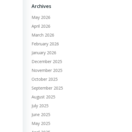
Archives
May 2026
April 2026
March 2026
February 2026
January 2026
December 2025
November 2025
October 2025
September 2025
August 2025
July 2025
June 2025
May 2025