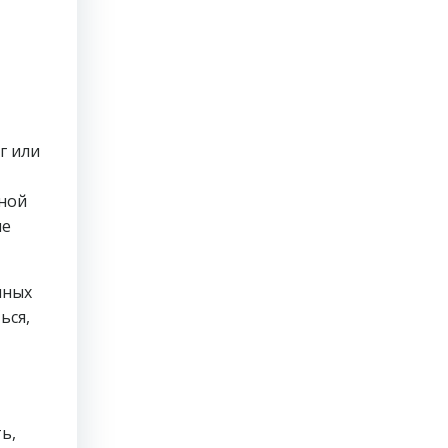
г или
ьной
ие
нных
ься,
ь,