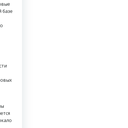
овые
й базе
ро
сти
новых
ны
ется
ркало